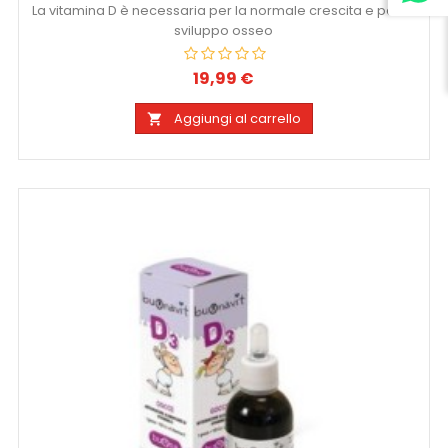
La vitamina D è necessaria per la normale crescita e per lo
sviluppo osseo
19,99 €
Prezzo
Aggiungi al carrello
