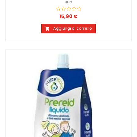
con
15,90 €
Prezzo
Aggiungi al carrello
