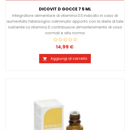
DICOVIT D GOCCE 7 5 ML
Integratore alimentare di vitamina D3 indicato in caso di
aumentato fabbisogno odiminuito apporto con la dieta di tale
nutriente La vitamina D contribuisce almantenimento di ossa
normali e alla norma
14,99 €
Prezzo
Aggiungi al carrello
