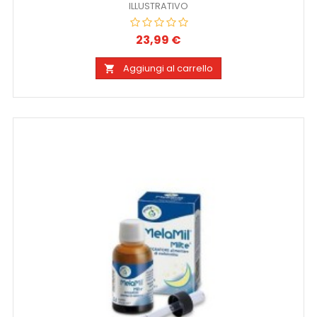
ILLUSTRATIVO
23,99 €
Prezzo
Aggiungi al carrello
