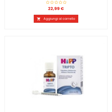
22,99 €
Prezzo
Aggiungi al carrello
