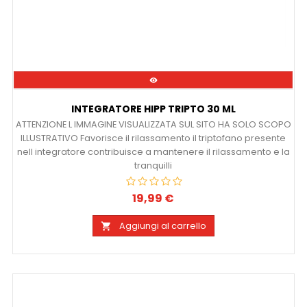

INTEGRATORE HIPP TRIPTO 30 ML
ATTENZIONE L IMMAGINE VISUALIZZATA SUL SITO HA SOLO SCOPO
ILLUSTRATIVO Favorisce il rilassamento il triptofano presente
nell integratore contribuisce a mantenere il rilassamento e la
tranquilli
19,99 €
Prezzo
Aggiungi al carrello
