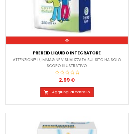

PREREID LIQUIDO INTEGRATORE
ATTENZIONE! L\'IMMAGINE VISUALIZZATA SUL SITO HA SOLO
SCOPO ILLUSTRATIVO
2,99 €
Prezzo
Aggiungi al carrello
