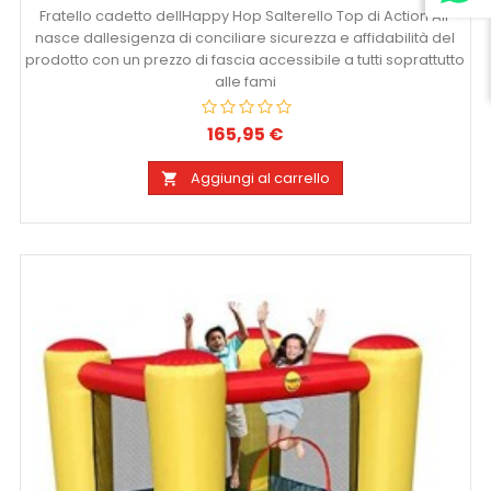
Fratello cadetto dellHappy Hop Salterello Top di Action Air
nasce dallesigenza di conciliare sicurezza e affidabilità del
prodotto con un prezzo di fascia accessibile a tutti soprattutto
alle fami
165,95 €
Prezzo
Aggiungi al carrello
