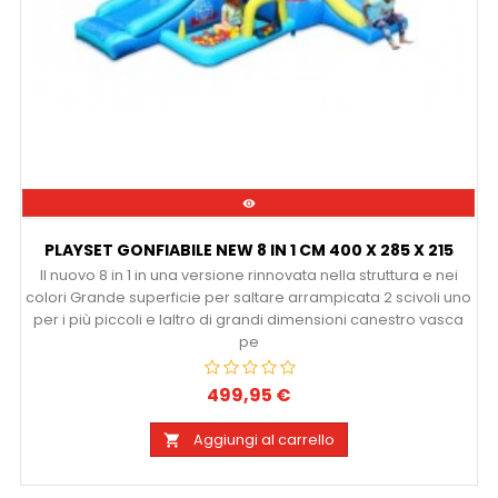

PLAYSET GONFIABILE NEW 8 IN 1 CM 400 X 285 X 215
Il nuovo 8 in 1 in una versione rinnovata nella struttura e nei
colori Grande superficie per saltare arrampicata 2 scivoli uno
per i più piccoli e laltro di grandi dimensioni canestro vasca
pe
499,95 €
Prezzo
Aggiungi al carrello
