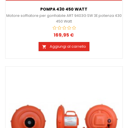
POMPA 430 450 WATT
Motore soffiatore per gonfiabile ART 9403G SW 3E potenza 430
450 Watt
169,95 €
Prezzo
Aggiungi al carrello
