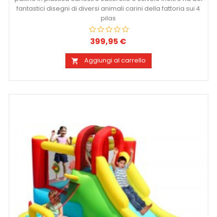
fantastici disegni di diversi animali carini della fattoria sui 4
pilas
399,95 €
Prezzo
Aggiungi al carrello
