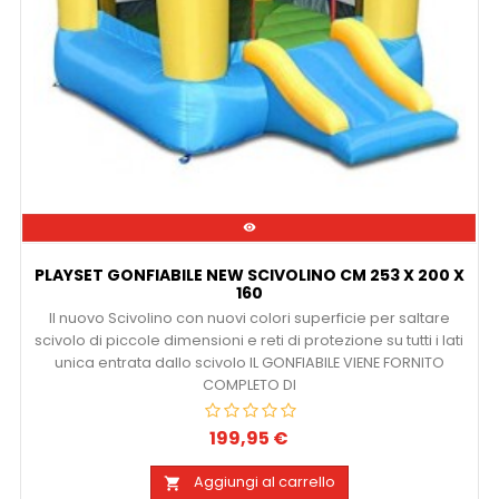

PLAYSET GONFIABILE NEW SCIVOLINO CM 253 X 200 X
160
Il nuovo Scivolino con nuovi colori superficie per saltare
scivolo di piccole dimensioni e reti di protezione su tutti i lati
unica entrata dallo scivolo IL GONFIABILE VIENE FORNITO
COMPLETO DI
199,95 €
Prezzo
Aggiungi al carrello
