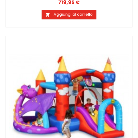
719,95 €
Prezzo
Aggiungi al carrello
