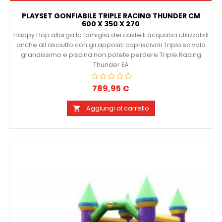
PLAYSET GONFIABILE TRIPLE RACING THUNDER CM
600 X 350 X 270
Happy Hop allarga la famiglia dei castelli acquatici utilizzabili
anche all asciutto con gli appositi copriscivoli Triplo scivolo
grandissimo e piscina non potete perdere Triple Racing
Thunder EA
789,95 €
Prezzo
Aggiungi al carrello
