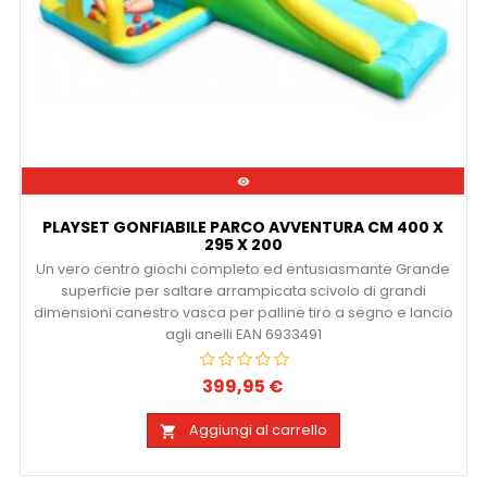

PLAYSET GONFIABILE PARCO AVVENTURA CM 400 X
295 X 200
Un vero centro giochi completo ed entusiasmante Grande
superficie per saltare arrampicata scivolo di grandi
dimensioni canestro vasca per palline tiro a segno e lancio
agli anelli EAN 6933491
399,95 €
Prezzo
Aggiungi al carrello
