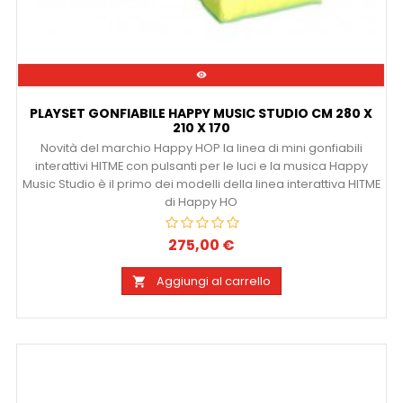

PLAYSET GONFIABILE HAPPY MUSIC STUDIO CM 280 X
210 X 170
Novità del marchio Happy HOP la linea di mini gonfiabili
interattivi HITME con pulsanti per le luci e la musica Happy
Music Studio è il primo dei modelli della linea interattiva HITME
di Happy HO
275,00 €
Prezzo
Aggiungi al carrello
