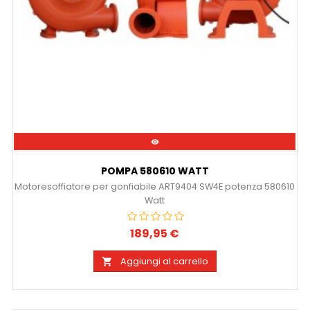

POMPA 580610 WATT
Motoresoffiatore per gonfiabile ART9404 SW4E potenza 580610
Watt
189,95 €
Prezzo
Aggiungi al carrello
