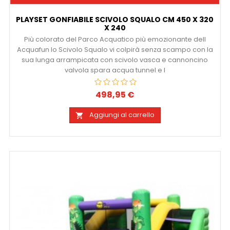
PLAYSET GONFIABILE SCIVOLO SQUALO CM 450 X 320
X 240
Più colorato del Parco Acquatico più emozionante dell
Acquafun lo Scivolo Squalo vi colpirà senza scampo con la
sua lunga arrampicata con scivolo vasca e cannoncino
valvola spara acqua tunnel e l
498,95 €
Prezzo
Aggiungi al carrello
