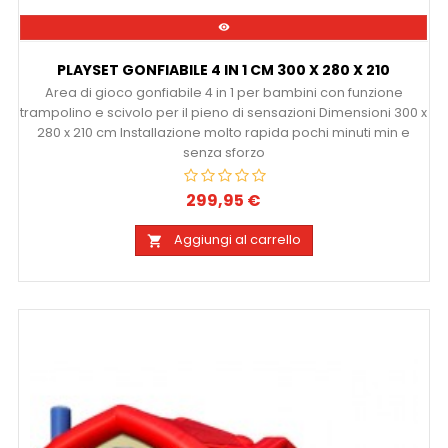

PLAYSET GONFIABILE 4 IN 1 CM 300 X 280 X 210
Area di gioco gonfiabile 4 in 1 per bambini con funzione
trampolino e scivolo per il pieno di sensazioni Dimensioni 300 x
280 x 210 cm Installazione molto rapida pochi minuti min e
senza sforzo
299,95 €
Prezzo
Aggiungi al carrello
