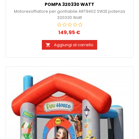
POMPA 320330 WATT
Motoresoffiatore per gonfiabile ART9402 SW2E potenza
320330 Watt
149,95 €
Prezzo
Aggiungi al carrello
