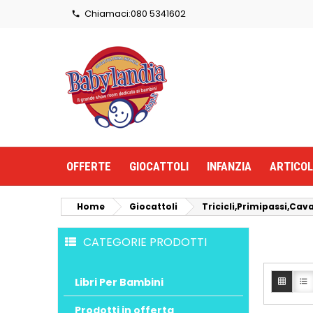
Chiamaci:
080 5341602

OFFERTE
GIOCATTOLI
INFANZIA
ARTICOL
Home
Giocattoli
Tricicli,Primipassi,Cav
CATEGORIE PRODOTTI
Libri Per Bambini


Prodotti in offerta