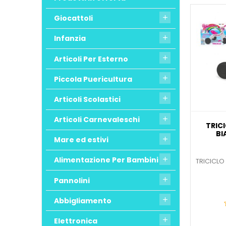
Giocattoli

Infanzia

Articoli Per Esterno

Piccola Puericultura

Articoli Scolastici

Articoli Carnevaleschi

TRIC
BI
Mare ed estivi

Alimentazione Per Bambini

TRICICLO
Pannolini

Abbigliamento

Elettronica
