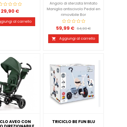
Angolo di sterzata limitato
Maniglia antiscivolo Pedal en
29,90 €
Prezzo
rimovibile Bor
giungi al carrello
59,99 €
Prezzo
Prezzo
64,90 €
base
Aggiungi al carrello

ICLO AVEO CON
TRICICLO BE FUN BLU
O DIREZIONABILE