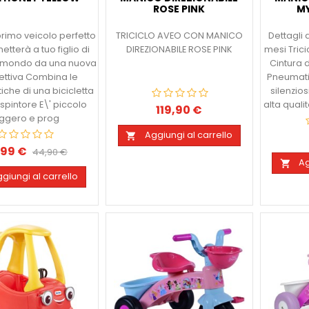
ROSE PINK
MY
 primo veicolo perfetto
TRICICLO AVEO CON MANICO
Dettagli 
tterà a tuo figlio di
DIREZIONABILE ROSE PINK
mesi Trici
il mondo da una nuova
Cintura d
ettiva Combina le
Pneumatic
tiche di una bicicletta
silenzios
 spintore E\' piccolo
alta qualit
119,90 €
Prezzo
eggero e prog
Aggiungi al carrello

,99 €
zzo
Prezzo
44,90 €
Ag

base
giungi al carrello