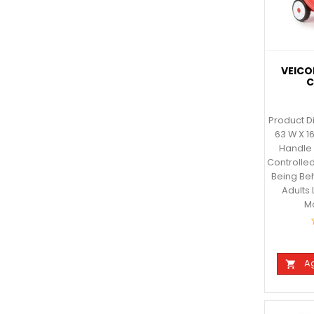
VEICO
C
Product D
63 W X 16
Handle 
Controlled
Being Be
Adults 
Mo
Ag
