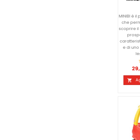
MINIBI è il
che perme
scoprire 
prosp
caratteris
e di uno
l
29
Pre
Ag
