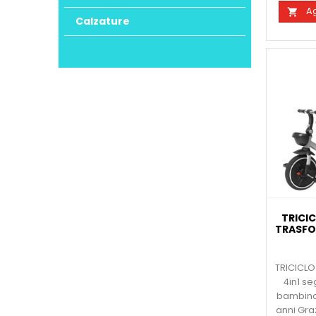
Ag

Calzature
TRICI
TRASFOR
TRICICLO 
4in1 se
bambino 
anni Gra