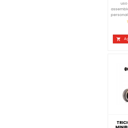
uso 
assembla
personali
Ag

TRIC
MINIB