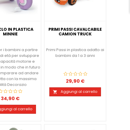
CLO IN PLASTICA
PRIMI PASSI CAVALCABILE
MINNIE
CAMION TRUCK
r i bambini a partire
Primi Passi in plastica adatto ai
di età per sviluppare
bambini da 1 a 3 anni
 capacità motorie e
i in modo che in futuro
imparare ad andare
letta con la massima
29,90 €
Prezzo
ilità Decorazio
Aggiungi al carrello

34,90 €
Prezzo
giungi al carrello