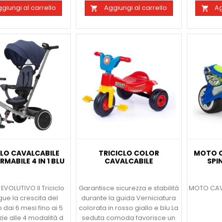
giungi al carrello
Aggiungi al carrello
Ag


CLO CAVALCABILE
TRICICLO COLOR
MOTO C
MABILE 4 IN 1 BLU
CAVALCABILE
SPI
EVOLUTIVO Il Triciclo
Garantisce sicurezza e stabilità
MOTO CAVA
gue la crescita del
durante la guida Verniciatura
dai 6 mesi fino ai 5
colorata in rosso giallo e blu La
zie alle 4 modalità d
seduta comoda favorisce un