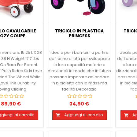
LO CAVALCABILE
TRICICLO IN PLASTICA
TRICI
OZY COUPE
PRINCESS
imensions 15 25 L X 28
ideale per i bambini a partire
ideale pe
 38 H Weight 17 7 Lbs
da 1 anno di età per sviluppare
da 1 anno 
On Back For Parent
le loro capacità motorie e
le loro
 Push Rides Kids Love
direzionali in modo che in futuro
direzional
hind The Wheel While
possano imparare ad andare
possano 
Love The Durability
in bicicletta con la massima
in bicic
ving Clicking
facilità Decorazio
fac
89,90 €
34,90 €
Prezzo
Prezzo
giungi al carrello
Aggiungi al carrello
Ag

