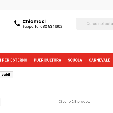
Chiamaci
Supporto:
080 5341602
I PER ESTERNO
PUERICULTURA
SCUOLA
CARNEVALE
alcabil
Ci sono 218 prodotti.