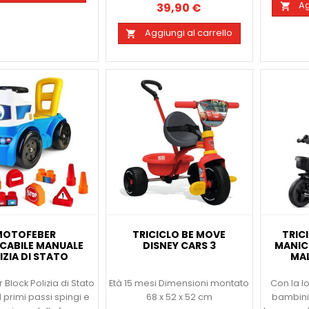
Ag
39,90 €

Prezzo
Aggiungi al carrello

MOTOFEBER
TRICICLO BE MOVE
TRIC
CABILE MANUALE
DISNEY CARS 3
MANIC
IZIA DI STATO
MAL
Block Polizia di Stato
Età 15 mesi Dimensioni montato
Con la lo
 1 primi passi spingi e
68 x 52 x 52 cm
bambini