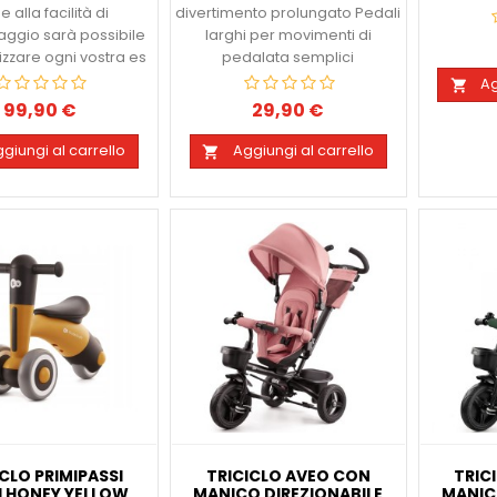
e alla facilità di
divertimento prolungato Pedali
ggio sarà possibile
larghi per movimenti di
zzare ogni vostra es
pedalata semplici
Ag

99,90 €
29,90 €
Prezzo
Prezzo
giungi al carrello
Aggiungi al carrello

ICLO PRIMIPASSI
TRICICLO AVEO CON
TRIC
I HONEY YELLOW
MANICO DIREZIONABILE
MANIC