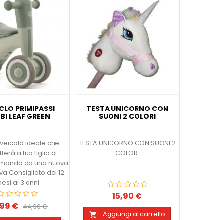
CLO PRIMIPASSI
TESTA UNICORNO CON
IBI LEAF GREEN
SUONI 2 COLORI
o veicolo ideale che
TESTA UNICORNO CON SUONI 2
erà a tuo figlio di
COLORI
il mondo da una nuova
va Consigliato dai 12
esi ai 3 anni
15,90 €
Prezzo
,99 €
zzo
Prezzo
44,90 €
Aggiungi al carrello

base