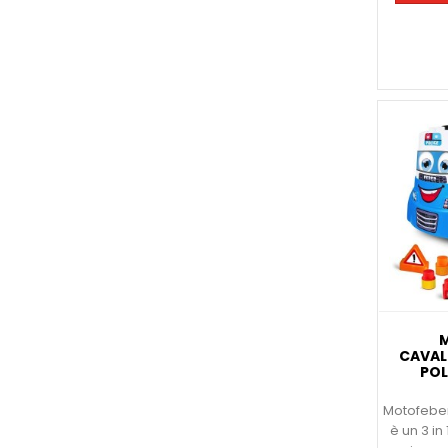
CAVAL
POL
Motofeber 
è un 3 in