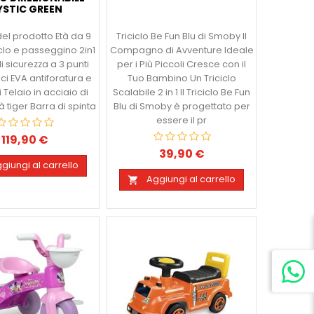
STIC GREEN
del prodotto Età da 9
Triciclo Be Fun Blu di Smoby Il
clo e passeggino 2in1
Compagno di Avventure Ideale
i sicurezza a 3 punti
per i Più Piccoli Cresce con il
i EVA antiforatura e
Tuo Bambino Un Triciclo
i Telaio in acciaio di
Scalabile 2 in 1 Il Triciclo Be Fun
à tiger Barra di spinta
Blu di Smoby è progettato per
essere il pr
119,90 €
Prezzo
39,90 €
Prezzo
giungi al carrello
Aggiungi al carrello
