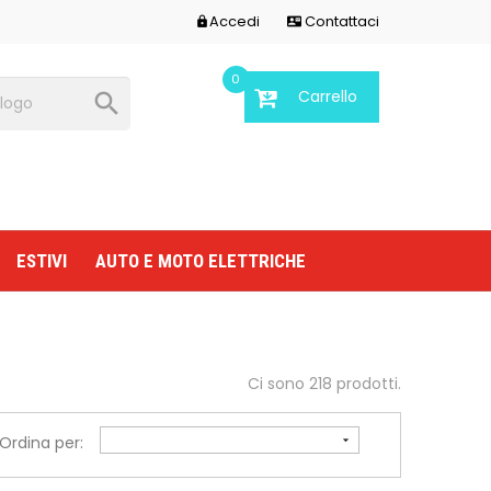
Accedi
Contattaci


0
Carrello

ESTIVI
AUTO E MOTO ELETTRICHE
Ci sono 218 prodotti.
Ordina per:
