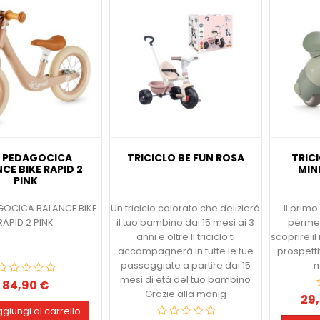
I PEDAGOCICA
TRICICLO BE FUN ROSA
TRICI
CE BIKE RAPID 2
MIN
PINK
AGOCICA BALANCE BIKE
Un triciclo colorato che delizierà
Il prim
RAPID 2 PINK
il tuo bambino dai 15 mesi ai 3
permett
anni e oltre Il triciclo ti
scoprire 
accompagnerà in tutte le tue
prospetti
passeggiate a partire dai 15
m
mesi di età del tuo bambino
84,90 €
Prezzo
Grazie alla manig
29
Pre
giungi al carrello