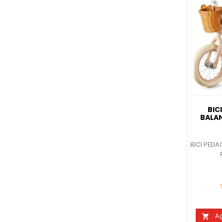
BIC
BALAN
BICI PED
Ag
