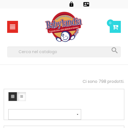


0


Ci sono 798 prodotti.


