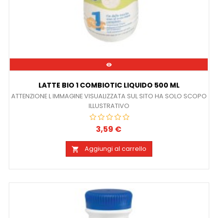

LATTE BIO 1 COMBIOTIC LIQUIDO 500 ML
ATTENZIONE L IMMAGINE VISUALIZZATA SUL SITO HA SOLO SCOPO
ILLUSTRATIVO
3,59 €
Prezzo
Aggiungi al carrello
