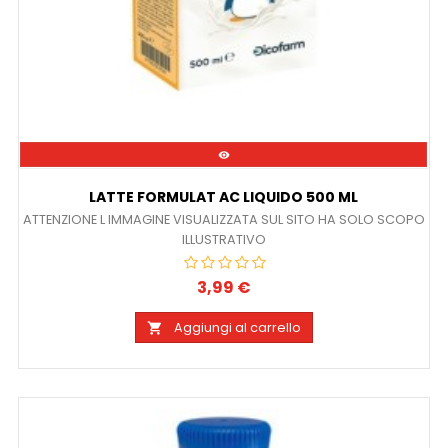

LATTE FORMULAT AC LIQUIDO 500 ML
ATTENZIONE L IMMAGINE VISUALIZZATA SUL SITO HA SOLO SCOPO
ILLUSTRATIVO
3,99 €
Prezzo
Aggiungi al carrello
