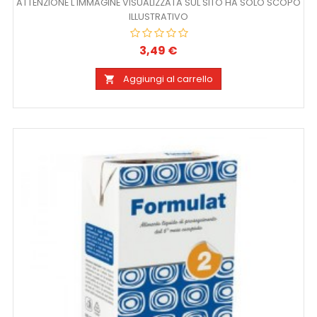
ATTENZIONE L IMMAGINE VISUALIZZATA SUL SITO HA SOLO SCOPO
ILLUSTRATIVO
3,49 €
Prezzo
Aggiungi al carrello
