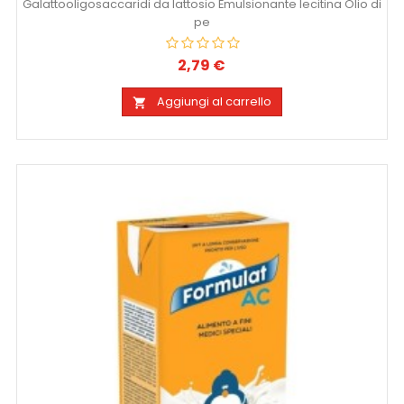
Galattooligosaccaridi da lattosio Emulsionante lecitina Olio di
pe
2,79 €
Prezzo
Aggiungi al carrello
