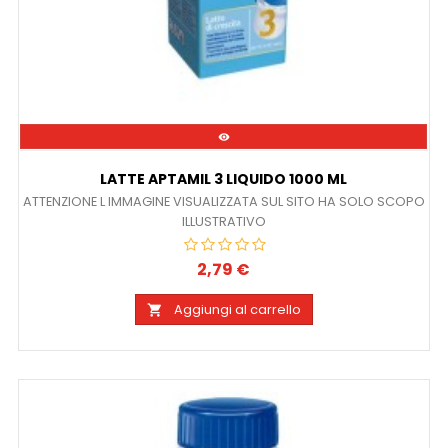

LATTE APTAMIL 3 LIQUIDO 1000 ML
ATTENZIONE L IMMAGINE VISUALIZZATA SUL SITO HA SOLO SCOPO
ILLUSTRATIVO
2,79 €
Prezzo
Aggiungi al carrello
