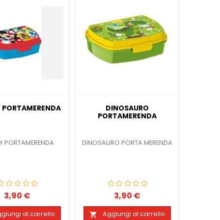
Y PORTAMERENDA
DINOSAURO
PORTAMERENDA
EY PORTAMERENDA
DINOSAURO PORTA MERENDA
3,90 €
3,90 €
Prezzo
Prezzo
giungi al carrello
Aggiungi al carrello
