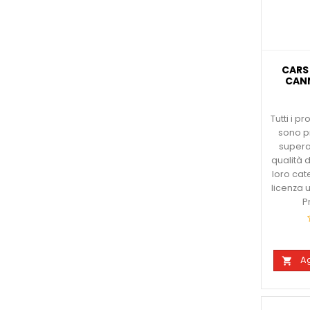
CARS
CANN
Tutti i p
sono p
superato
qualità d
loro cat
licenza u
P
Ag
