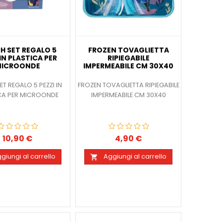
H SET REGALO 5
FROZEN TOVAGLIETTA
 IN PLASTICA PER
RIPIEGABILE
ICROONDE
IMPERMEABILE CM 30X40
ET REGALO 5 PEZZI IN
FROZEN TOVAGLIETTA RIPIEGABILE
CA PER MICROONDE
IMPERMEABILE CM 30X40
10,90 €
4,90 €
Prezzo
Prezzo
giungi al carrello
Aggiungi al carrello
