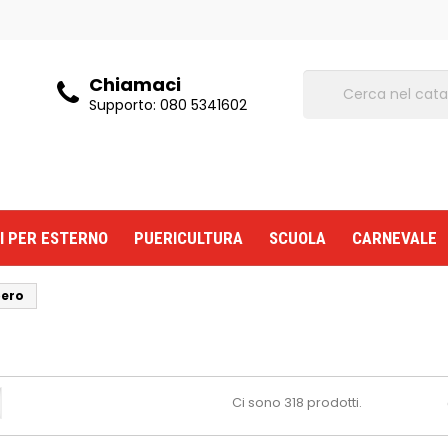
Chiamaci
Supporto:
080 5341602
I PER ESTERNO
PUERICULTURA
SCUOLA
CARNEVALE
bero
Ci sono 318 prodotti.