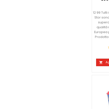
12 99 Tutt
Stor sono
superato
qualità 
Europea p
Prodotto 
Ag
