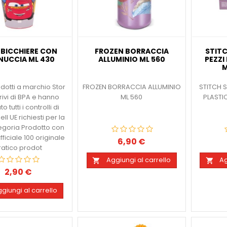
 BICCHIERE CON
FROZEN BORRACCIA
STITC
UCCIA ML 430
ALLUMINIO ML 560
PEZZI
M
rodotti a marchio Stor
FROZEN BORRACCIA ALLUMINIO
STITCH S
rivi di BPA e hanno
ML 560
PLASTI
 tutti i controlli di
ell UE richiesti per la
egoria Prodotto con
fficiale 100 originale
6,90 €
Prezzo
ratico prodot
Aggiungi al carrello
Ag


2,90 €
Prezzo
giungi al carrello