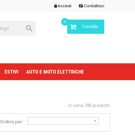
Accedi
Contattaci


0
Carrello

ESTIVI
AUTO E MOTO ELETTRICHE
Ci sono 318 prodotti.
Ordina per:
