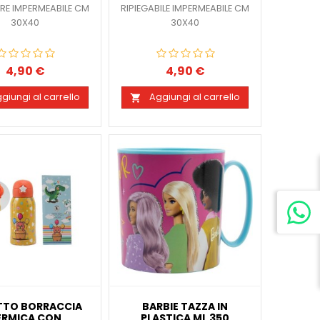
ERE IMPERMEABILE CM
RIPIEGABILE IMPERMEABILE CM
30X40
30X40
4,90 €
4,90 €
Prezzo
Prezzo
giungi al carrello
Aggiungi al carrello

TTO BORRACCIA
BARBIE TAZZA IN
ERMICA CON
PLASTICA ML 350