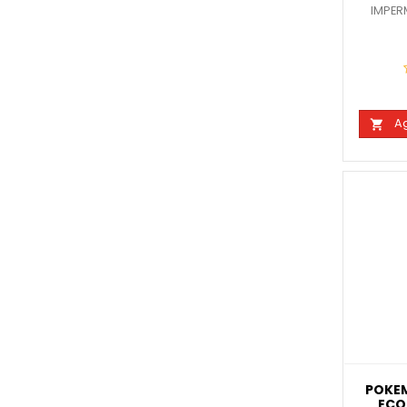
IMPER
Ag

POKE
ECO