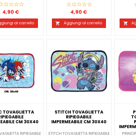
4,90 €
4,90 €
Prezzo
Prezzo
giungi al carrello
Aggiungi al carrello
Ag


C TOVAGLIETTA
STITCH TOVAGLIETTA
P
RIPIEGABILE
RIPIEGABILE
T
EABILE CM 30X40
IMPERMEABILE CM 30X40
IMPERM
AGLIETTA RIPIEGABILE
STITCH TOVAGLIETTA RIPIEGABILE
PRINCI