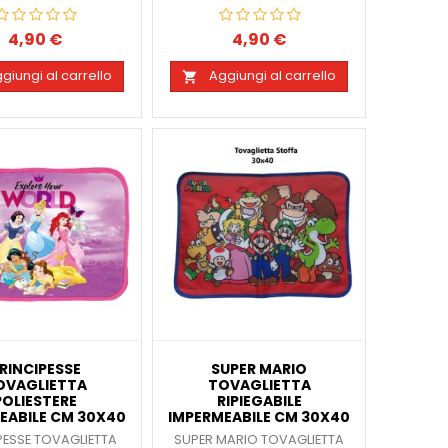
4,90 €
4,90 €
Prezzo
Prezzo
giungi al carrello
Aggiungi al carrello

RINCIPESSE
SUPER MARIO
OVAGLIETTA
TOVAGLIETTA
POLIESTERE
RIPIEGABILE
EABILE CM 30X40
IMPERMEABILE CM 30X40
PESSE TOVAGLIETTA
SUPER MARIO TOVAGLIETTA