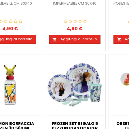
MEABILE CM 30X40
IMPERMEABILE CM 30X40
POLIEST
4,90 €
4,90 €
Prezzo
Prezzo
giungi al carrello
Aggiungi al carrello
Ag


MON BORRACCIA
FROZEN SET REGALO 5
ORSE
ZEN 3D 560 ML
PEZZI IN PLASTICA PER
T