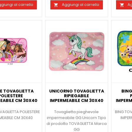
giungi al carrello
Aggiungi al carrello
Ag


IE TOVAGLIETTA
UNICORNO TOVAGLIETTA
BING
POLIESTERE
RIPIEGABILE
EABILE CM 30X40
IMPERMEABILE CM 30X40
IMPERM
VAGLIETTA POLIESTERE
Tovaglietta pieghevole
BING TOV
MEABILE CM 30X40
impermeabile GG Unicorn Tipo
IMPER
di prodotto TOVAGLIETTA Marca
GG