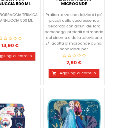
UCCIA 500 ML
MICROONDE
 BORRACCIA TERMICA
Pratica tazza che delizierà i più
ANNUCCIA 500 ML
piccoli della casa essendo
decorata con alcuni dei loro
personaggi preferiti del mondo
del cinema e della televisione
E\' adatta al microonde quindi
14,90 €
Prezzo
sono ideali per
giungi al carrello
2,90 €
Prezzo
Aggiungi al carrello
