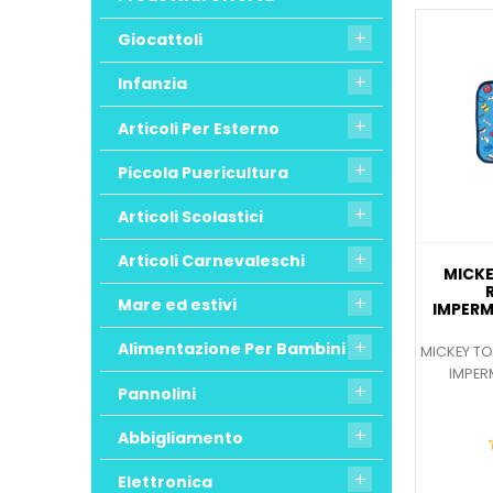
Giocattoli

Infanzia

Articoli Per Esterno

Piccola Puericultura

Articoli Scolastici

Articoli Carnevaleschi

MICK
Mare ed estivi

IMPERM
Alimentazione Per Bambini

MICKEY TO
IMPER
Pannolini

Abbigliamento

Elettronica
