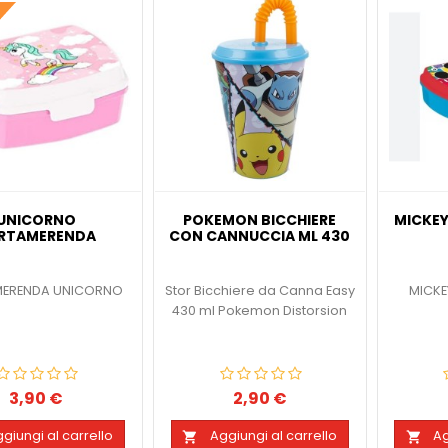
UNICORNO
POKEMON BICCHIERE
MICKE
RTAMERENDA
CON CANNUCCIA ML 430
ERENDA UNICORNO
Stor Bicchiere da Canna Easy
MICK
430 ml Pokemon Distorsion
3,90 €
2,90 €
Prezzo
Prezzo
giungi al carrello
Aggiungi al carrello
Ag

