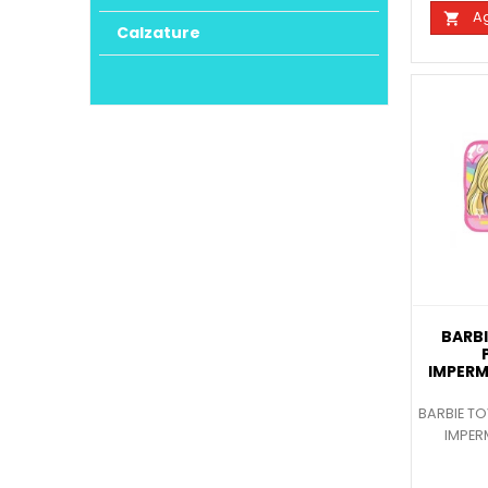
Ag

Calzature
BARB
IMPERM
BARBIE TO
IMPER