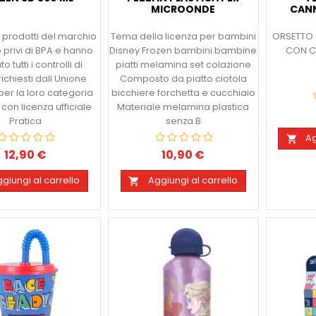
MICROONDE
CANN
i i prodotti del marchio
Tema della licenza per bambini
ORSETTO
 privi di BPA e hanno
Disney Frozen bambini bambine
CON C
 tutti i controlli di
piatti melamina set colazione
richiesti dall Unione
Composto da piatto ciotola
er la loro categoria
bicchiere forchetta e cucchiaio
con licenza ufficiale
Materiale melamina plastica
Pratica
senza B
Ag

12,90 €
10,90 €
Prezzo
Prezzo
giungi al carrello
Aggiungi al carrello
