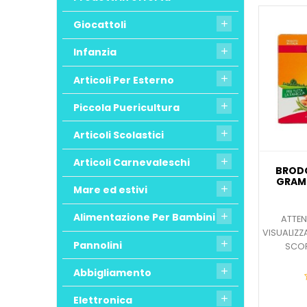
Giocattoli

Infanzia

Articoli Per Esterno

Piccola Puericultura

Articoli Scolastici

Articoli Carnevaleschi

BRODO
GRAM
Mare ed estivi

Alimentazione Per Bambini

ATTEN
VISUALIZZ
Pannolini

SCOP
Abbigliamento

Elettronica
