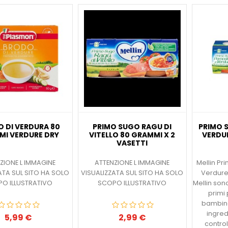
 DI VERDURA 80
PRIMO SUGO RAGU DI
PRIMO
MI VERDURE DRY
VITELLO 80 GRAMMI X 2
VERDU
VASETTI
ZIONE L IMMAGINE
ATTENZIONE L IMMAGINE
Mellin Pr
ATA SUL SITO HA SOLO
VISUALIZZATA SUL SITO HA SOLO
Verdure 
O ILLUSTRATIVO
SCOPO ILLUSTRATIVO
Mellin sono
primi 
bambino
ingred
5,99 €
2,99 €
Prezzo
Prezzo
control