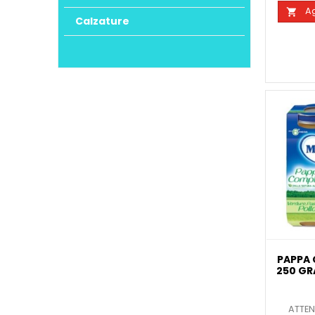
Ag

Calzature
PAPPA 
250 GR
ATTEN