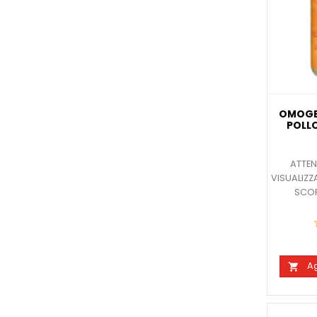
OMOGE
POLLO
ATTEN
VISUALIZZ
SCOP
Ag
