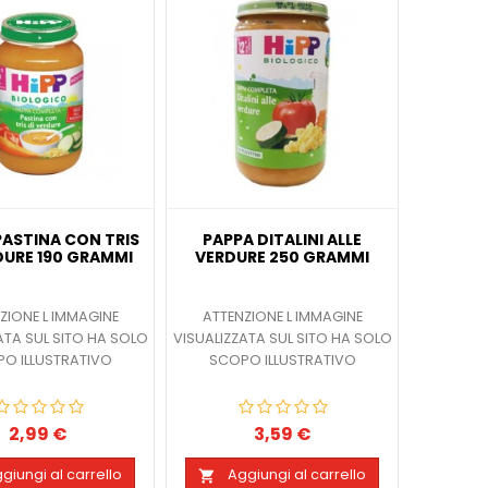
PASTINA CON TRIS
PAPPA DITALINI ALLE
DURE 190 GRAMMI
VERDURE 250 GRAMMI
ZIONE L IMMAGINE
ATTENZIONE L IMMAGINE
ATA SUL SITO HA SOLO
VISUALIZZATA SUL SITO HA SOLO
O ILLUSTRATIVO
SCOPO ILLUSTRATIVO
2,99 €
3,59 €
Prezzo
Prezzo
giungi al carrello
Aggiungi al carrello
