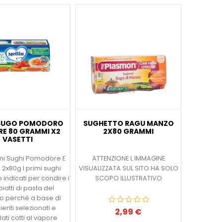
 SUGO POMODORO
SUGHETTO RAGU MANZO
RE 80 GRAMMI X2
2X80 GRAMMI
VASETTI
imi Sughi Pomodore E
ATTENZIONE L IMMAGINE
2x80g I primi sughi
VISUALIZZATA SUL SITO HA SOLO
 indicati per condire i
SCOPO ILLUSTRATIVO
piatti di pasta del
 perché a base di
ienti selezionati e
2,99 €
Prezzo
lati cotti al vapore