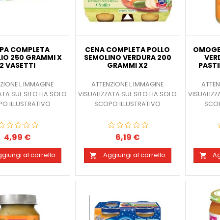
PA COMPLETA
CENA COMPLETA POLLO
OMOGE
IO 250 GRAMMI X
SEMOLINO VERDURA 200
VER
2 VASETTI
GRAMMI X2
PAST
ZIONE L IMMAGINE
ATTENZIONE L IMMAGINE
ATTEN
ATA SUL SITO HA SOLO
VISUALIZZATA SUL SITO HA SOLO
VISUALIZZ
O ILLUSTRATIVO
SCOPO ILLUSTRATIVO
SCOP
4,99 €
6,19 €
Prezzo
Prezzo
giungi al carrello
Aggiungi al carrello
Ag

