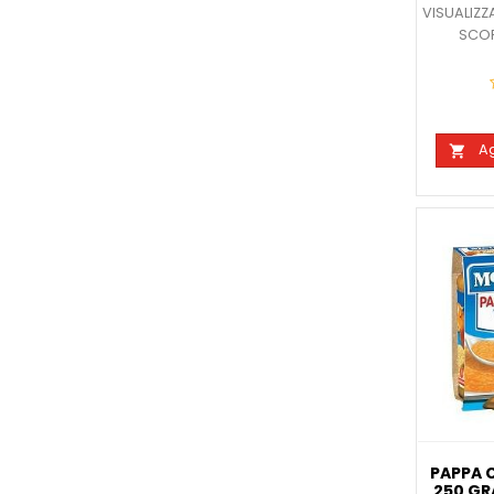
VISUALIZZ
SCOP
Ag

PAPPA 
250 GR