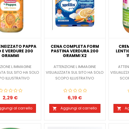
NEIZZATO PAPPA
CENA COMPLETA FORM
CREM
 E VERDURE 200
PASTINA VERDURA 200
LENTI
GRAMMI
GRAMMI X2
ZIONE L IMMAGINE
ATTENZIONE L IMMAGINE
ATTEN
ATA SUL SITO HA SOLO
VISUALIZZATA SUL SITO HA SOLO
VISUALIZZ
O ILLUSTRATIVO
SCOPO ILLUSTRATIVO
SCOP
2,29 €
6,19 €
Prezzo
Prezzo
giungi al carrello
Aggiungi al carrello
Ag

