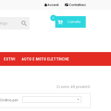
Accedi
Contattaci


0
Carrello

ESTIVI
AUTO E MOTO ELETTRICHE
Ci sono 46 prodotti.
Ordina per:
