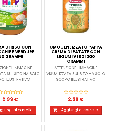
A DI RISO CON
OMOGENEIZZATO PAPPA
CCHIE E VERDURE
CREMA DI PATATE CON
190 GRAMMI
LEGUMI VERDI 200
GRAMMI
ZIONE L IMMAGINE
ATTENZIONE L IMMAGINE
ATA SUL SITO HA SOLO
VISUALIZZATA SUL SITO HA SOLO
O ILLUSTRATIVO
SCOPO ILLUSTRATIVO
2,99 €
2,29 €
Prezzo
Prezzo
giungi al carrello
Aggiungi al carrello
