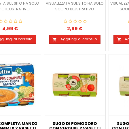
ATA SUL SITO HA SOLO
VISUALIZZATA SUL SITO HA SOLO
VISUALIZZ
O ILLUSTRATIVO
SCOPO ILLUSTRATIVO
SCOP
4,99 €
2,99 €
Prezzo
Prezzo
giungi al carrello
Aggiungi al carrello
Ag


COMPLETA MANZO
SUGO DI POMODORO
SUGO
AMMI X 2 VASETTI
CON VERDURE 2 VASETTI
CON LEG