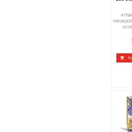
ATTEN
VISUALIZZ
SCOP
Ag
