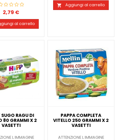
Aggiungi al carrello

2,79 €
Prezzo
giungi al carrello
 SUGO RAGU DI
PAPPA COMPLETA
 80 GRAMMI X 2
VITELLO 250 GRAMMI X 2
VASETTI
VASETTI
ZIONE L IMMAGINE
ATTENZIONE L IMMAGINE