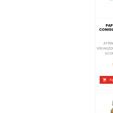
PAP
CONIGL
ATTEN
VISUALIZZ
SCOP
Ag
