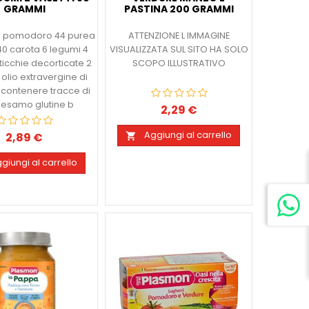
GRAMMI
PASTINA 200 GRAMMI
i pomodoro 44 purea
ATTENZIONE L IMMAGINE
40 carota 6 legumi 4
VISUALIZZATA SUL SITO HA SOLO
nticchie decorticate 2
SCOPO ILLUSTRATIVO
 olio extravergine di
 contenere tracce di
sesamo glutine b
2,29 €
Prezzo
Aggiungi al carrello
2,89 €

Prezzo
giungi al carrello