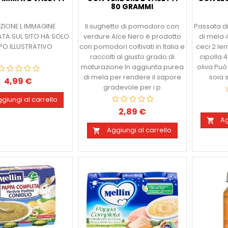
80 GRAMMI
ZIONE L IMMAGINE
Il sughetto di pomodoro con
Passata d
ATA SUL SITO HA SOLO
verdure Alce Nero è prodotto
di mela 
O ILLUSTRATIVO
con pomodori coltivati in Italia e
ceci 2 le
raccolti al giusto grado di
cipolla 4
maturazione In aggiunta purea
oliva Può
di mela per rendere il sapore
soia 
4,99 €
Prezzo
gradevole per i p
giungi al carrello
2,89 €
Prezzo
Ag

Aggiungi al carrello
