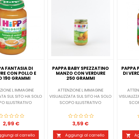
A FANTASIA DI
PAPPA BABY SPEZZATINO
PAPPA 
RE CON POLLO E
MANZO CON VERDURE
DI VER
O 190 GRAMMI
250 GRAMMI
ZIONE L IMMAGINE
ATTENZIONE L IMMAGINE
ATTEN
ATA SUL SITO HA SOLO
VISUALIZZATA SUL SITO HA SOLO
VISUALIZZ
O ILLUSTRATIVO
SCOPO ILLUSTRATIVO
SCOP
2,99 €
3,59 €
Prezzo
Prezzo
giungi al carrello
Aggiungi al carrello
Ag

