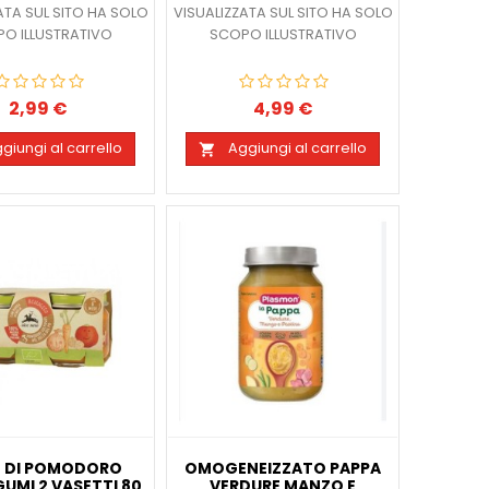
ATA SUL SITO HA SOLO
VISUALIZZATA SUL SITO HA SOLO
O ILLUSTRATIVO
SCOPO ILLUSTRATIVO
2,99 €
4,99 €
Prezzo
Prezzo
giungi al carrello
Aggiungi al carrello

 DI POMODORO
OMOGENEIZZATO PAPPA
UMI 2 VASETTI 80
VERDURE MANZO E