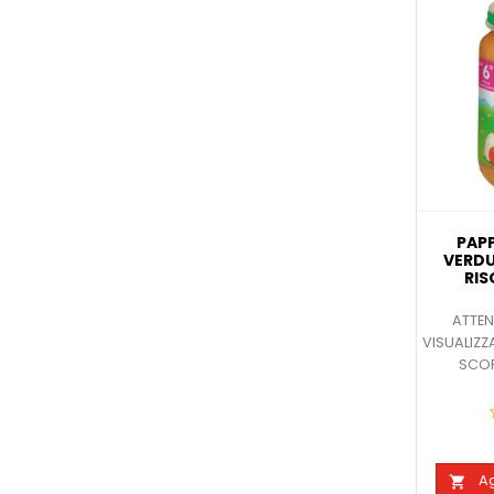
PAPP
VERDU
RIS
ATTEN
VISUALIZZ
SCOP
Ag
