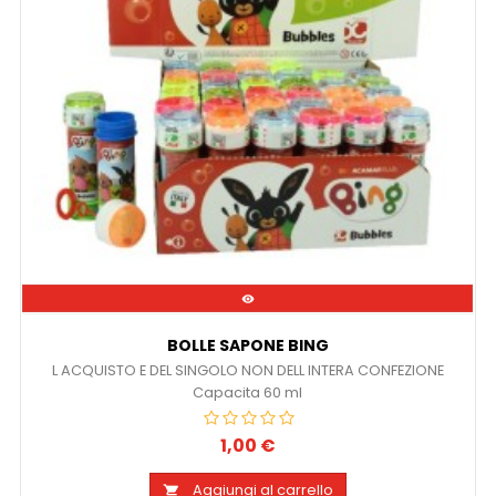

BOLLE SAPONE BING
L ACQUISTO E DEL SINGOLO NON DELL INTERA CONFEZIONE
Capacita 60 ml
1,00 €
Prezzo
Aggiungi al carrello
