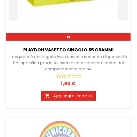

PLAYDOH VASETTO SINGOLO 85 GRAMMI
L acquisto è del singolo invio casuale secondo disponibilità
Per specifica prodotto inserite nota venditore prima del
completamento ordine
1,50 €
Prezzo
Aggiungi al carrello
