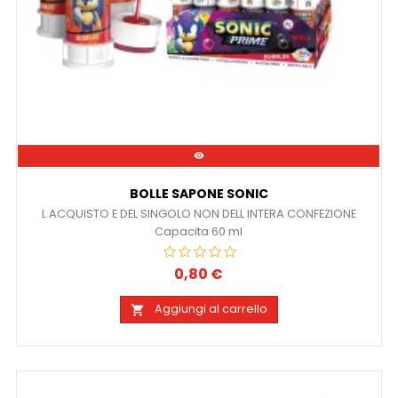

BOLLE SAPONE SONIC
L ACQUISTO E DEL SINGOLO NON DELL INTERA CONFEZIONE
Capacita 60 ml
0,80 €
Prezzo
Aggiungi al carrello
