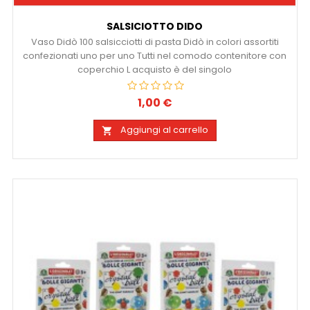
SALSICIOTTO DIDO
Vaso Didò 100 salsicciotti di pasta Didò in colori assortiti
confezionati uno per uno Tutti nel comodo contenitore con
coperchio L acquisto è del singolo
1,00 €
Prezzo
Aggiungi al carrello
