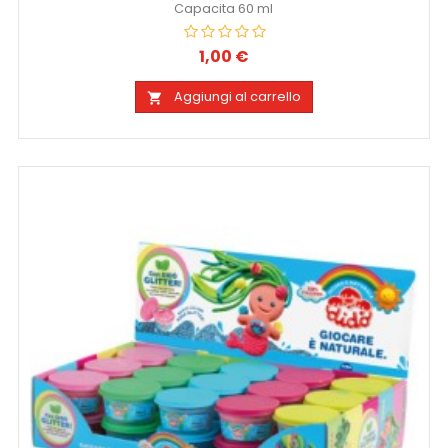
Capacita 60 ml
1,00 €
Prezzo
Aggiungi al carrello
