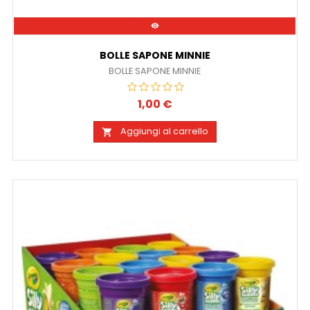

BOLLE SAPONE MINNIE
BOLLE SAPONE MINNIE
1,00 €
Prezzo
Aggiungi al carrello
