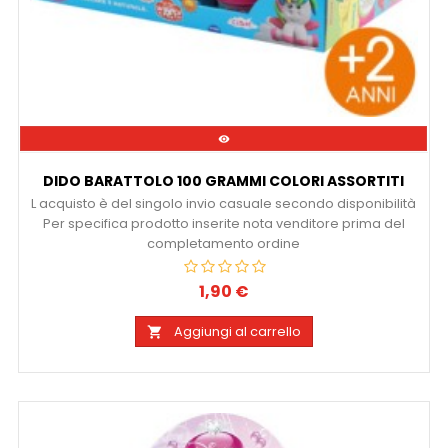

DIDO BARATTOLO 100 GRAMMI COLORI ASSORTITI
L acquisto è del singolo invio casuale secondo disponibilità
Per specifica prodotto inserite nota venditore prima del
completamento ordine
1,90 €
Prezzo
Aggiungi al carrello
