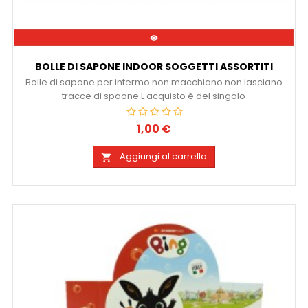

BOLLE DI SAPONE INDOOR SOGGETTI ASSORTITI
Bolle di sapone per intermo non macchiano non lasciano
tracce di spaone L acquisto è del singolo
1,00 €
Prezzo
Aggiungi al carrello
