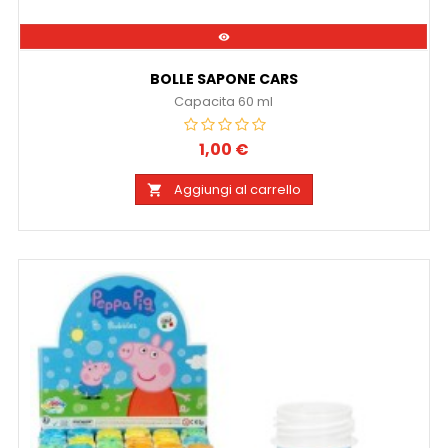

BOLLE SAPONE CARS
Capacita 60 ml
1,00 €
Prezzo
Aggiungi al carrello
