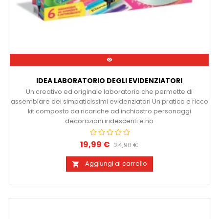

IDEA LABORATORIO DEGLI EVIDENZIATORI
Un creativo ed originale laboratorio che permette di
assemblare dei simpaticissimi evidenziatori Un pratico e ricco
kit composto da ricariche ad inchiostro personaggi
decorazioni iridescenti e no
19,99 €
Prezzo
Prezzo
24,90 €
base
Aggiungi al carrello
