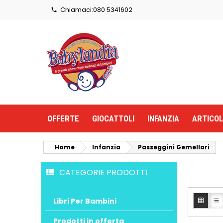
Chiamaci:
080 5341602

OFFERTE
GIOCATTOLI
INFANZIA
ARTICOL
Home
Infanzia
Passeggini Gemellari
CATEGORIE PRODOTTI
Libri Per Bambini


Prodotti in offerta