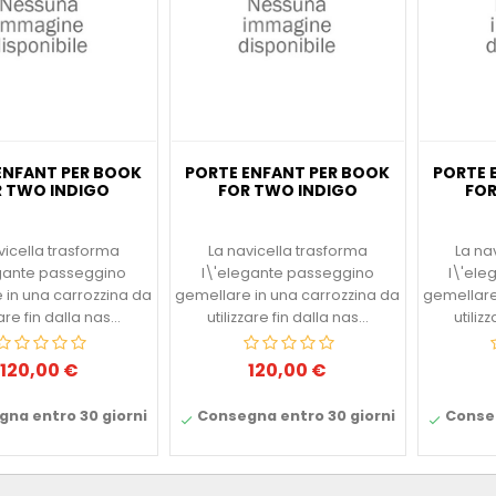
ENFANT PER BOOK
PORTE ENFANT PER BOOK
PORTE 
 TWO INDIGO
FOR TWO INDIGO
FOR
vicella trasforma
La navicella trasforma
La na
egante passeggino
l\'elegante passeggino
l\'ele
 in una carrozzina da
gemellare in una carrozzina da
gemellare
zare fin dalla nas...
utilizzare fin dalla nas...
utiliz
120,00 €
120,00 €
Prezzo
Prezzo
na entro 30 giorni
Consegna entro 30 giorni
Conseg

