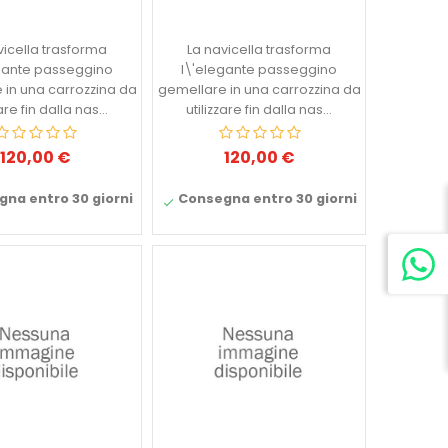
vicella trasforma
La navicella trasforma
gante passeggino
l\'elegante passeggino
 in una carrozzina da
gemellare in una carrozzina da
zare fin dalla nas...
utilizzare fin dalla nas...
120,00 €
120,00 €
Prezzo
Prezzo
na entro 30 giorni
Consegna entro 30 giorni
