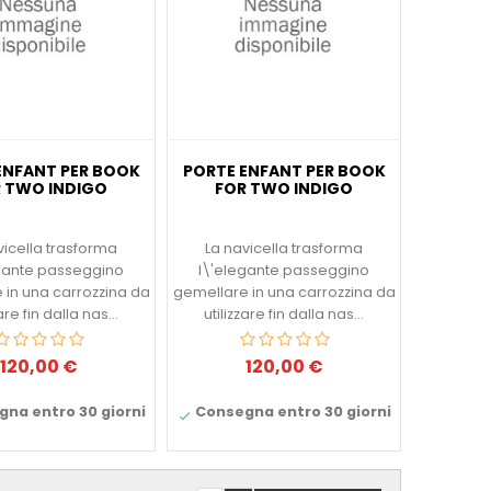
ENFANT PER BOOK
PORTE ENFANT PER BOOK
 TWO INDIGO
FOR TWO INDIGO
vicella trasforma
La navicella trasforma
gante passeggino
l\'elegante passeggino
 in una carrozzina da
gemellare in una carrozzina da
zare fin dalla nas...
utilizzare fin dalla nas...
120,00 €
120,00 €
Prezzo
Prezzo
na entro 30 giorni
Consegna entro 30 giorni
