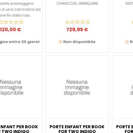
egante passeggino
CHARCOAL GEMELLARE
SKE
 in una carrozzina da
zare fin dalla nas...
120,00 €
729,95 €
Prezzo
Prezzo
na entro 30 giorni
Non disponibile
N


ENFANT PER BOOK
PORTE ENFANT PER BOOK
PORTE 
 TWO INDIGO
FOR TWO INDIGO
FOR