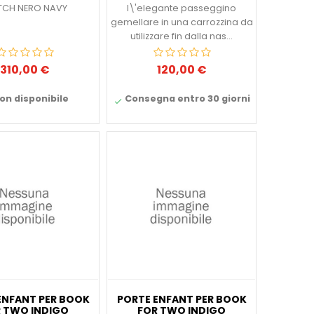
TCH NERO NAVY
l\'elegante passeggino
gemellare in una carrozzina da
utilizzare fin dalla nas...
310,00 €
120,00 €
Prezzo
Prezzo
on disponibile
Consegna entro 30 giorni

ENFANT PER BOOK
PORTE ENFANT PER BOOK
 TWO INDIGO
FOR TWO INDIGO