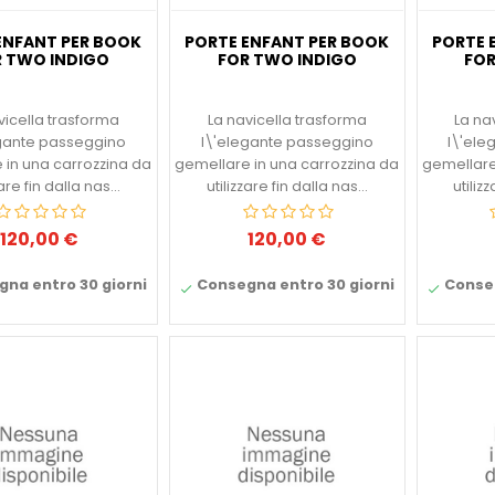
ENFANT PER BOOK
PORTE ENFANT PER BOOK
PORTE 
 TWO INDIGO
FOR TWO INDIGO
FOR
vicella trasforma
La navicella trasforma
La na
egante passeggino
l\'elegante passeggino
l\'ele
 in una carrozzina da
gemellare in una carrozzina da
gemellare
zare fin dalla nas...
utilizzare fin dalla nas...
utiliz
120,00 €
120,00 €
Prezzo
Prezzo
na entro 30 giorni
Consegna entro 30 giorni
Conseg

