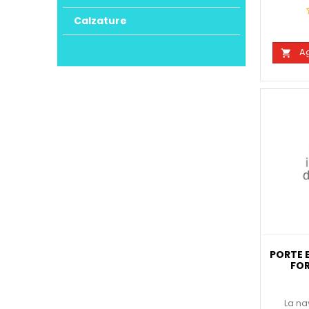
Calzature
Ag

PORTE 
FOR
La na