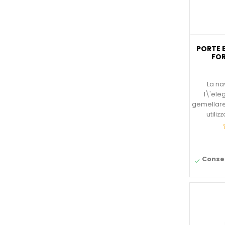
PORTE 
FOR
La na
l\'el
gemellare
utiliz
Conseg
