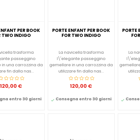
ENFANT PER BOOK
PORTE ENFANT PER BOOK
PORTE 
 TWO INDIGO
FOR TWO INDIGO
FOR
vicella trasforma
La navicella trasforma
La na
egante passeggino
l\'elegante passeggino
l\'ele
 in una carrozzina da
gemellare in una carrozzina da
gemellare
zare fin dalla nas...
utilizzare fin dalla nas...
utiliz
120,00 €
120,00 €
Prezzo
Prezzo
na entro 30 giorni
Consegna entro 30 giorni
Conseg

