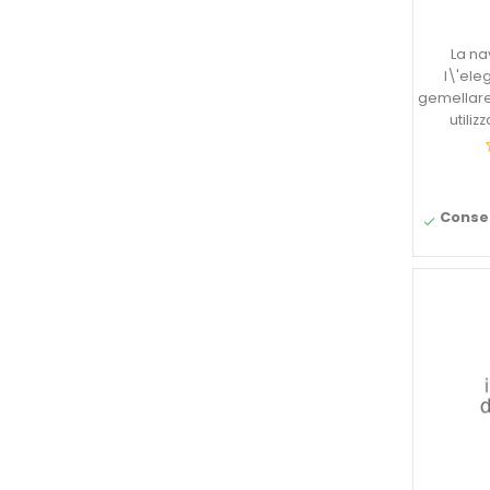
La na
l\'el
gemellare
utiliz
Conseg
