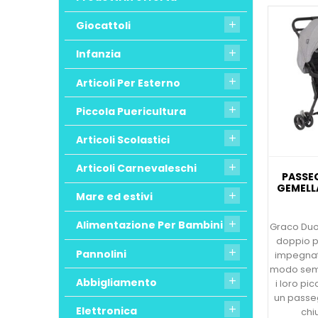
Giocattoli

Infanzia

Articoli Per Esterno

Piccola Puericultura

Articoli Scolastici

Articoli Carnevaleschi

PASSE
GEMELL
Mare ed estivi

Alimentazione Per Bambini

Graco Duo
doppio pe
Pannolini

impegnat
modo semp
Abbigliamento

i loro pi
un passe
Elettronica

chi