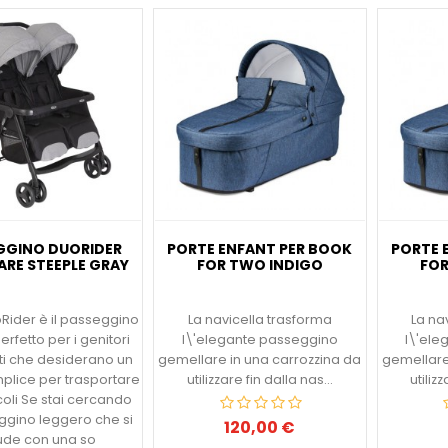
GGINO DUORIDER
PORTE ENFANT PER BOOK
PORTE 
ARE STEEPLE GRAY
FOR TWO INDIGO
FOR
Rider è il passeggino
La navicella trasforma
La na
rfetto per i genitori
l\'elegante passeggino
l\'ele
i che desiderano un
gemellare in una carrozzina da
gemellare
lice per trasportare
utilizzare fin dalla nas...
utiliz
ccoli Se stai cercando
ggino leggero che si
120,00 €
Prezzo
ude con una so