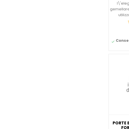
l\'el
gemellare
utiliz
Conseg

PORTE 
FOR