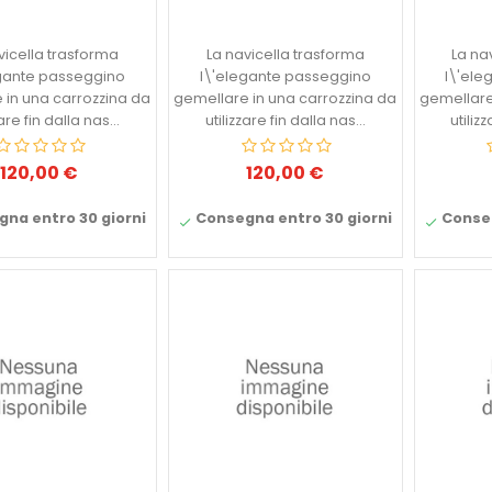
vicella trasforma
La navicella trasforma
La na
egante passeggino
l\'elegante passeggino
l\'ele
 in una carrozzina da
gemellare in una carrozzina da
gemellare
zare fin dalla nas...
utilizzare fin dalla nas...
utiliz
120,00 €
120,00 €
Prezzo
Prezzo
na entro 30 giorni
Consegna entro 30 giorni
Conseg

