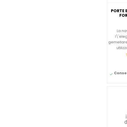
PORTE 
FOR
La na
l\'el
gemellare
utiliz
Conseg
