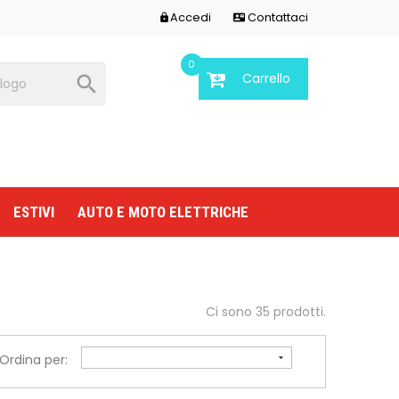
Accedi
Contattaci


0
Carrello

ESTIVI
AUTO E MOTO ELETTRICHE
Ci sono 35 prodotti.
Ordina per:
