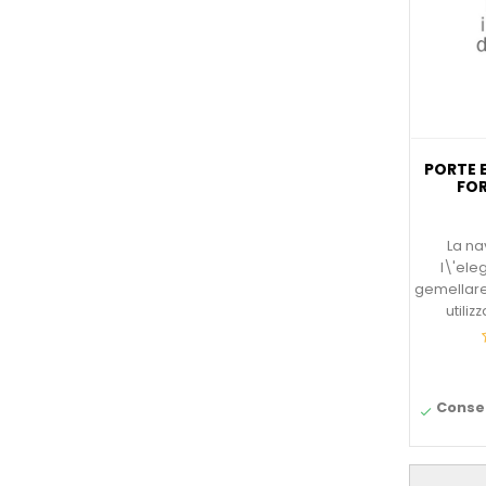
PORTE 
FOR
La na
l\'el
gemellare
utiliz
Conseg
