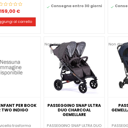
Consegna entro 30 giorni
Conseg


159,00 €
Prezzo
giungi al carrello
Non disponibile
Non dispon
ENFANT PER BOOK
PASSEGGINO SNAP ULTRA
PAS
 TWO INDIGO
DUO CHARCOAL
GEMELL
GEMELLARE
vicella trasforma
PASSEGGINO SNAP ULTRA DUO
PASSEGG