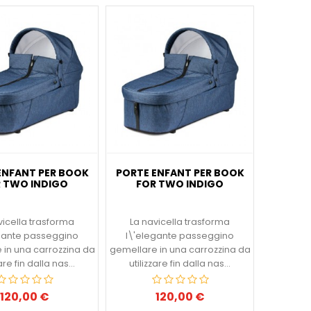
ENFANT PER BOOK
PORTE ENFANT PER BOOK
 TWO INDIGO
FOR TWO INDIGO
vicella trasforma
La navicella trasforma
gante passeggino
l\'elegante passeggino
 in una carrozzina da
gemellare in una carrozzina da
zare fin dalla nas...
utilizzare fin dalla nas...
120,00 €
120,00 €
Prezzo
Prezzo