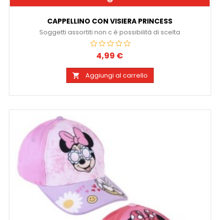

CAPPELLINO CON VISIERA PRINCESS
Soggetti assortiti non c è possibilità di scelta
4,99 €
Prezzo
Aggiungi al carrello
