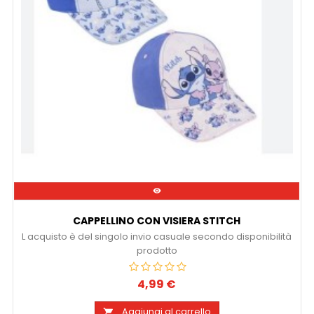

CAPPELLINO CON VISIERA STITCH
L acquisto è del singolo invio casuale secondo disponibilità
prodotto
4,99 €
Prezzo
Aggiungi al carrello
