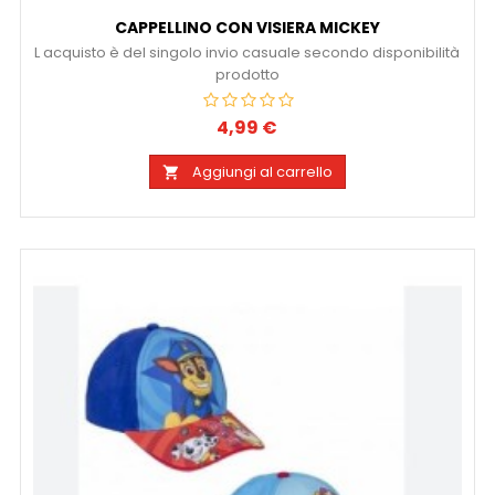
CAPPELLINO CON VISIERA MICKEY
L acquisto è del singolo invio casuale secondo disponibilità
prodotto
4,99 €
Prezzo
Aggiungi al carrello
