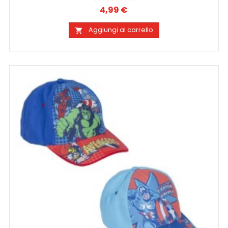
4,99 €
Prezzo
Aggiungi al carrello
