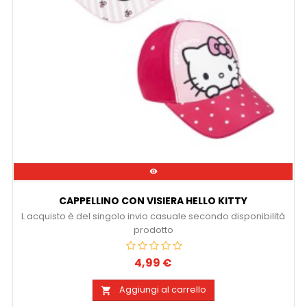

CAPPELLINO CON VISIERA HELLO KITTY
L acquisto è del singolo invio casuale secondo disponibilità
prodotto
4,99 €
Prezzo
Aggiungi al carrello
