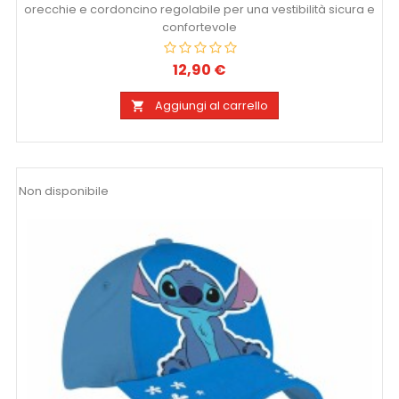
orecchie e cordoncino regolabile per una vestibilità sicura e
confortevole
12,90 €
Prezzo
Aggiungi al carrello

Non disponibile