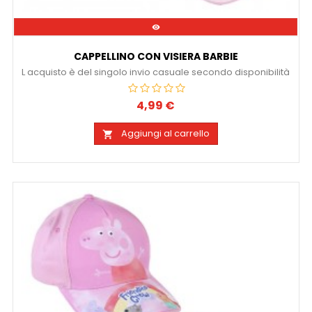

CAPPELLINO CON VISIERA BARBIE
L acquisto è del singolo invio casuale secondo disponibilità
4,99 €
Prezzo
Aggiungi al carrello
