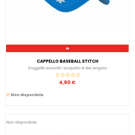

CAPPELLO BASEBALL STITCH
Soggetti assortiti l acquisto è del singolo
4,90 €
Prezzo
Non disponibile

Non disponibile