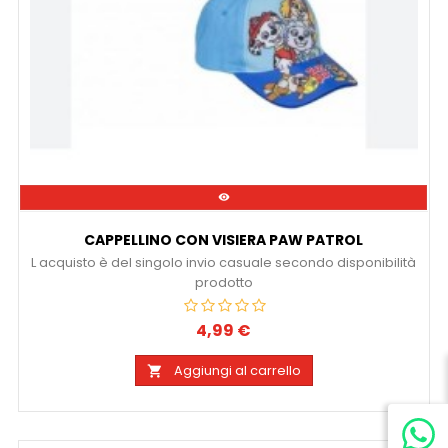

CAPPELLINO CON VISIERA PAW PATROL
L acquisto è del singolo invio casuale secondo disponibilità
prodotto
4,99 €
Prezzo
Aggiungi al carrello
