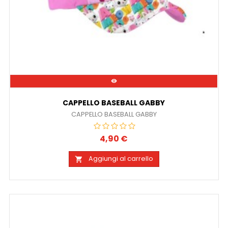

CAPPELLO BASEBALL GABBY
CAPPELLO BASEBALL GABBY
4,90 €
Prezzo
Aggiungi al carrello
