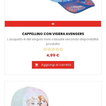

CAPPELLINO CON VISIERA AVENGERS
L acquisto è del singolo invio casuale secondo disponibilità
prodotto
4,99 €
Prezzo
Aggiungi al carrello
