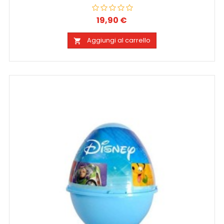
19,90 €
Prezzo
Aggiungi al carrello
