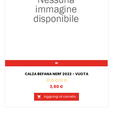

CALZA BEFANA NERF 2022 - VUOTA
3,90 €
Prezzo
Aggiungi al carrello
