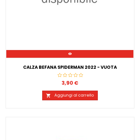

CALZA BEFANA SPIDERMAN 2022 - VUOTA
3,90 €
Prezzo
Aggiungi al carrello
