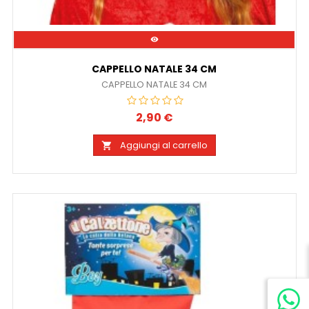

CAPPELLO NATALE 34 CM
CAPPELLO NATALE 34 CM
2,90 €
Prezzo
Aggiungi al carrello
