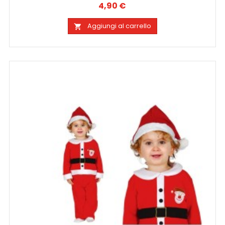
4,90 €
Prezzo
Aggiungi al carrello
