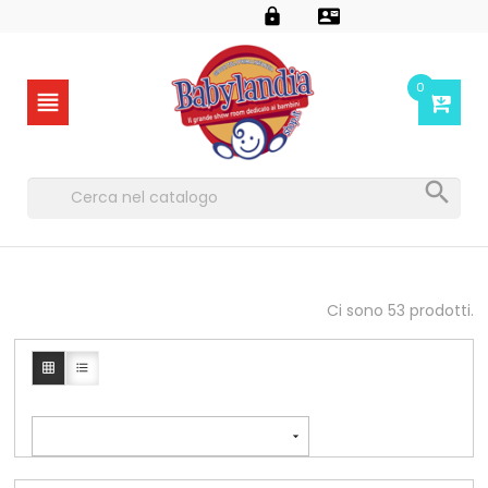


0


Ci sono 53 prodotti.


