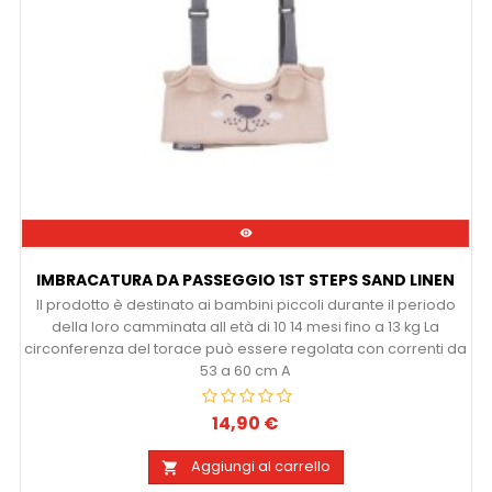

IMBRACATURA DA PASSEGGIO 1ST STEPS SAND LINEN
Il prodotto è destinato ai bambini piccoli durante il periodo
della loro camminata all età di 10 14 mesi fino a 13 kg La
circonferenza del torace può essere regolata con correnti da
53 a 60 cm A
14,90 €
Prezzo
Aggiungi al carrello
