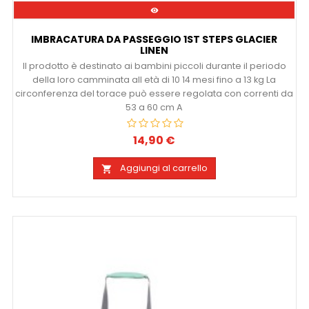

IMBRACATURA DA PASSEGGIO 1ST STEPS GLACIER
LINEN
Il prodotto è destinato ai bambini piccoli durante il periodo
della loro camminata all età di 10 14 mesi fino a 13 kg La
circonferenza del torace può essere regolata con correnti da
53 a 60 cm A
14,90 €
Prezzo
Aggiungi al carrello
