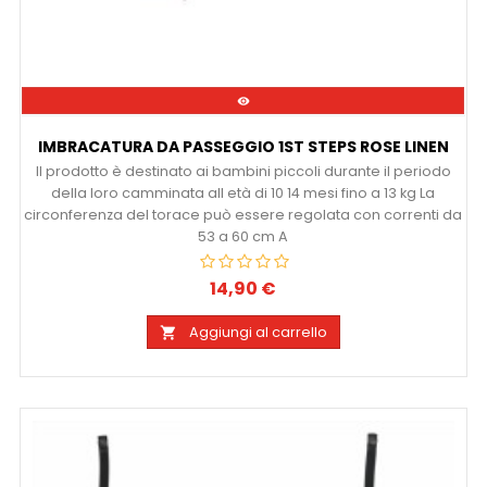

IMBRACATURA DA PASSEGGIO 1ST STEPS ROSE LINEN
Il prodotto è destinato ai bambini piccoli durante il periodo
della loro camminata all età di 10 14 mesi fino a 13 kg La
circonferenza del torace può essere regolata con correnti da
53 a 60 cm A
14,90 €
Prezzo
Aggiungi al carrello
