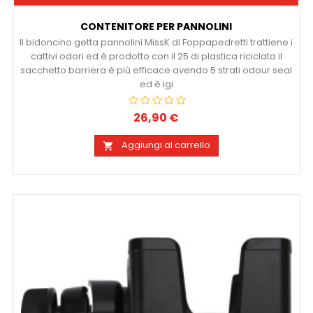
CONTENITORE PER PANNOLINI
Il bidoncino getta pannolini MissK di Foppapedretti trattiene i
cattivi odori ed è prodotto con il 25 di plastica riciclata il
sacchetto barriera è più efficace avendo 5 strati odour seal
ed è igi
26,90 €
Prezzo
Aggiungi al carrello
