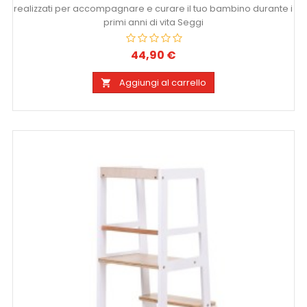
realizzati per accompagnare e curare il tuo bambino durante i
primi anni di vita Seggi
44,90 €
Prezzo
Aggiungi al carrello
