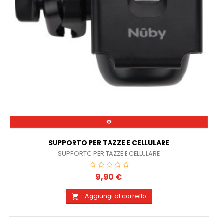

SUPPORTO PER TAZZE E CELLULARE
SUPPORTO PER TAZZE E CELLULARE
9,90 €
Prezzo
Aggiungi al carrello
