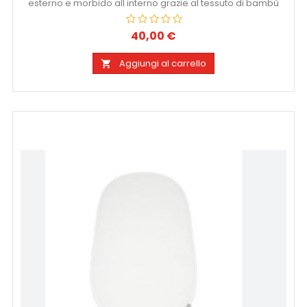
esterno e morbido all interno grazie al tessuto di bambù
40,00 €
Prezzo
Aggiungi al carrello
