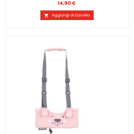
14,90 €
Prezzo
Aggiungi al carrello
