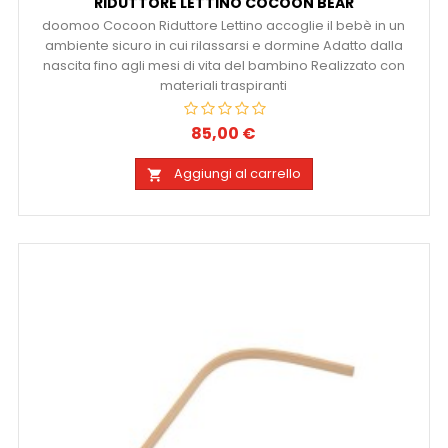
RIDUTTORE LETTINO COCOON BEAR
doomoo Cocoon Riduttore Lettino accoglie il bebè in un
ambiente sicuro in cui rilassarsi e dormine Adatto dalla
nascita fino agli mesi di vita del bambino Realizzato con
materiali traspiranti
85,00 €
Prezzo
Aggiungi al carrello
