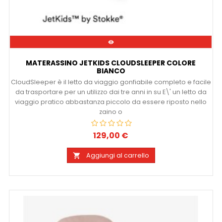

MATERASSINO JETKIDS CLOUDSLEEPER COLORE
BIANCO
CloudSleeper è il letto da viaggio gonfiabile completo e facile
da trasportare per un utilizzo dai tre anni in su E\' un letto da
viaggio pratico abbastanza piccolo da essere riposto nello
zaino o
129,00 €
Prezzo
Aggiungi al carrello
