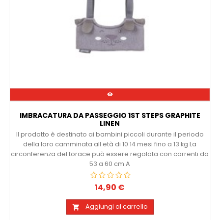

IMBRACATURA DA PASSEGGIO 1ST STEPS GRAPHITE
LINEN
Il prodotto è destinato ai bambini piccoli durante il periodo
della loro camminata all età di 10 14 mesi fino a 13 kg La
circonferenza del torace può essere regolata con correnti da
53 a 60 cm A
14,90 €
Prezzo
Aggiungi al carrello
