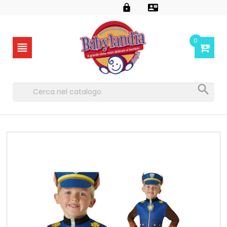


0

