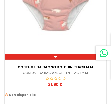

COSTUME DA BAGNO DOLPHIN PEACH M M
COSTUME DA BAGNO DOLPHIN PEACH M M
21,90 €
Prezzo
Non disponibile
