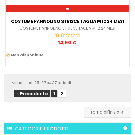

COSTUME PANNOLINO STRISCE TAGLIA M 12 24 MESI
COSTUME PANNOLINO STRISCE TAGLIA M 12 24 MESI
14,90 €
Prezzo
Non disponibile

Visualizzati 25-37 su 37 articoli
Precedente
1
2

Torna all'inizio

CATEGORIE PRODOTTI
