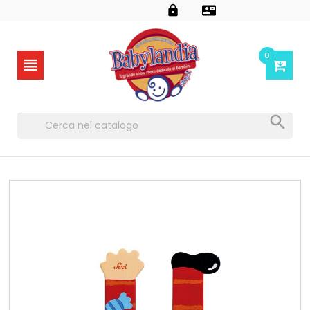


0

