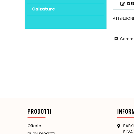
DE
Calzature
ATTENZIONE
Commen
chat
PRODOTTI
INFOR
BABYL
Offerte
P.IVA
Nuovi prodotti