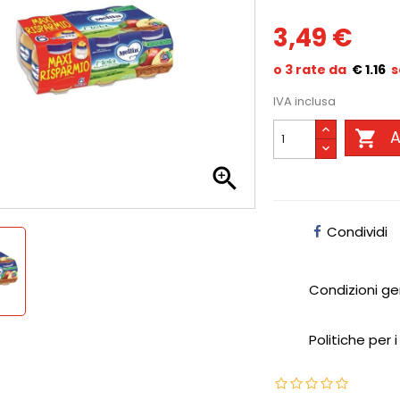
3,49 €
€ 1.16
IVA inclusa

A

Condividi
Condizioni ge
Politiche per i