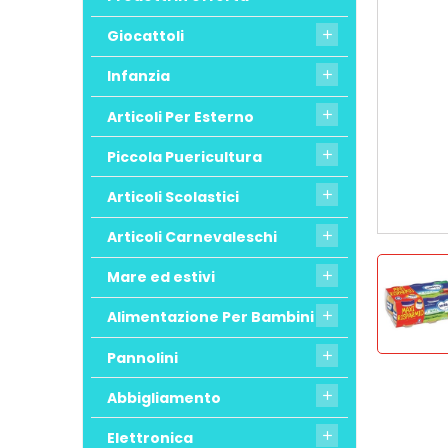
Giocattoli

Infanzia

Articoli Per Esterno

Piccola Puericultura

Articoli Scolastici

Articoli Carnevaleschi

Mare ed estivi

Alimentazione Per Bambini

Pannolini

Abbigliamento

Elettronica
