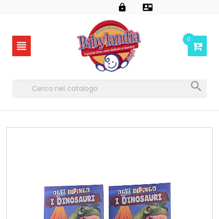


0

