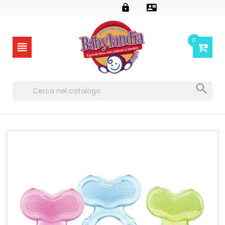


0

