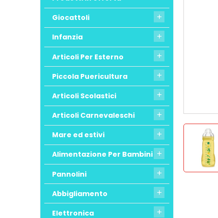
Giocattoli

Infanzia

Articoli Per Esterno

Piccola Puericultura

Articoli Scolastici

Articoli Carnevaleschi

Mare ed estivi

Alimentazione Per Bambini

Pannolini

Abbigliamento

Elettronica
