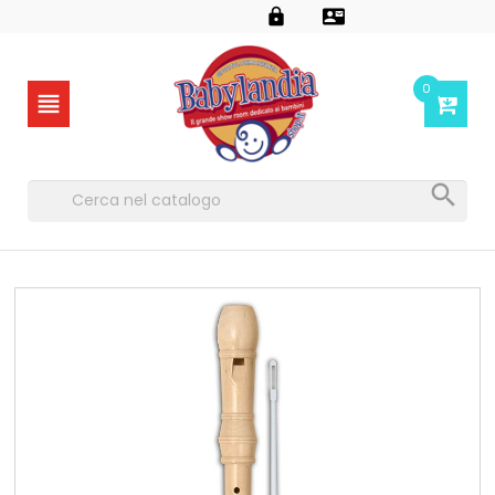


0

