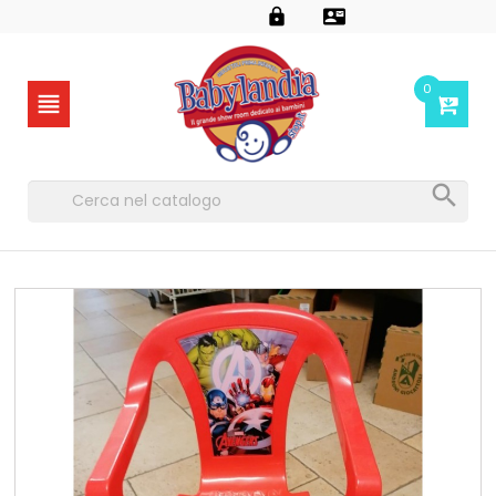


0

