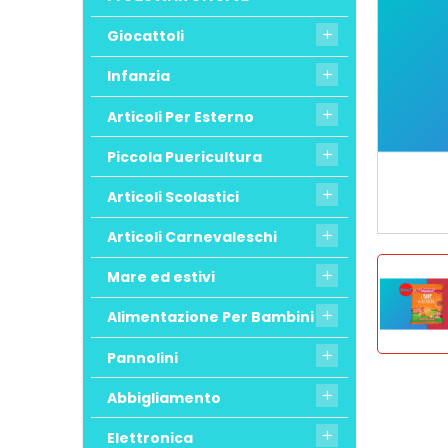
Giocattoli

Infanzia

Articoli Per Esterno

Piccola Puericultura

Articoli Scolastici

Articoli Carnevaleschi

Mare ed estivi

Alimentazione Per Bambini

Pannolini

Abbigliamento

Elettronica
