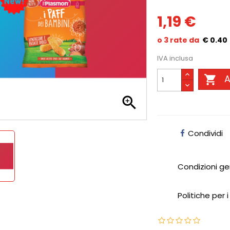
1,19 €
€ 0.40
IVA inclusa

A

Condividi
Condizioni ge
Politiche per i