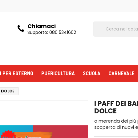
Chiamaci
Supporto:
080 5341602
I PER ESTERNO
PUERICULTURA
SCUOLA
CARNEVALE
S DOLCE
I PAFF DEI B
DOLCE
a merenda dei più 
scoperta di nuovi e