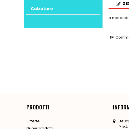
DE
Calzature
a merenda 
Commen
chat
PRODOTTI
INFOR
BABYL
Offerte
P.IVA
Nuovi prodotti