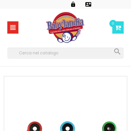


0

