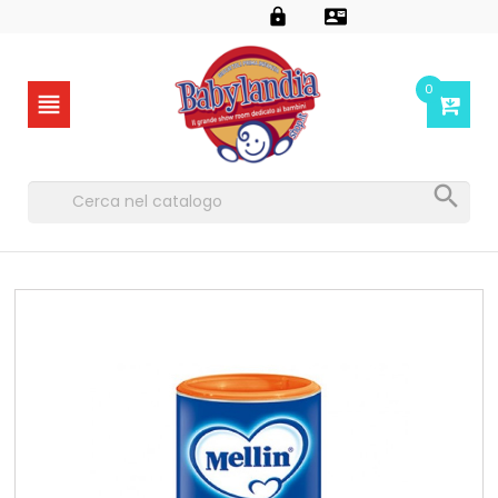


0

