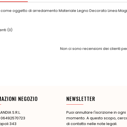
 come oggetto di arredamento Materiale Legno Decorato Linea Magi
ti (0)
Non ci sono recensioni dei clienti p
MAZIONI NEGOZIO
NEWSLETTER
ANDIA S.R.L.
Puoi annullare l'iscrizione in ogni
: 06492570723
momento. A questo scopo, cerca 
apoli 343
di contatto nelle note legali.