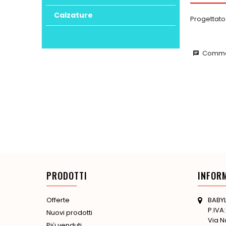
Calzature
Progettato
Commen
chat
PRODOTTI
INFOR
BABYL
Offerte
P.IVA
Nuovi prodotti
Via N
Più venduti