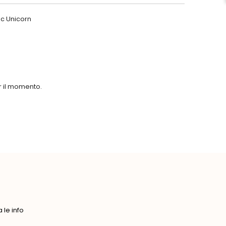
c Unicorn
er il momento.
le info