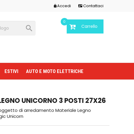
Accedi
Contattaci


0
Carrello

ESTIVI
AUTO E MOTO ELETTRICHE
LEGNO UNICORNO 3 POSTI 27X26
ggetto di arredamento Materiale Legno
ic Unicorn