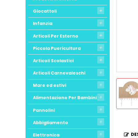
Giocattoli

Infanzia

Articoli Per Esterno

Piccola Puericultura

Articoli Scolastici

Articoli Carnevaleschi

Mare ed estivi

Alimentazione Per Bambini

Pannolini

Abbigliamento

DE
Elettronica
