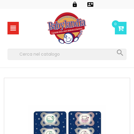


0

