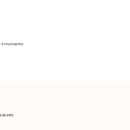
er il momento.
le info