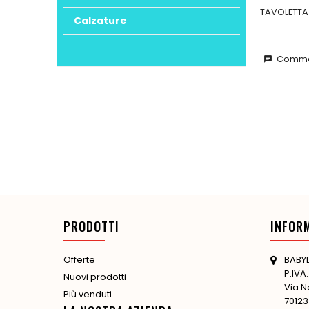
TAVOLETTA
Calzature
Commen
chat
PRODOTTI
INFOR
BABYL
Offerte
P.IVA
Nuovi prodotti
Via N
Più venduti
70123