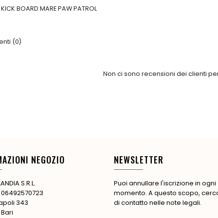
 KICK BOARD MARE PAW PATROL
ti (0)
Non ci sono recensioni dei clienti p
MAZIONI NEGOZIO
NEWSLETTER
ANDIA S.R.L.
Puoi annullare l'iscrizione in ogni
: 06492570723
momento. A questo scopo, cerca 
apoli 343
di contatto nelle note legali.
 Bari