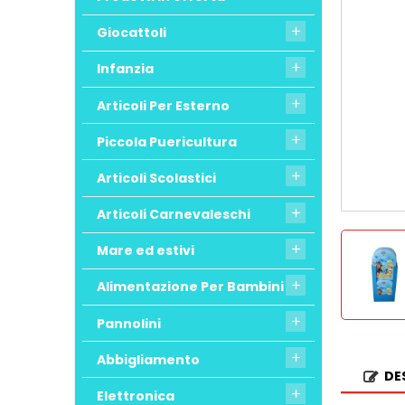
Giocattoli

Infanzia

Articoli Per Esterno

Piccola Puericultura

Articoli Scolastici

Articoli Carnevaleschi

Mare ed estivi

Alimentazione Per Bambini

Pannolini

Abbigliamento

DE
Elettronica
