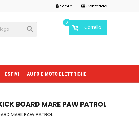
Accedi
Contattaci


0
Carrello

ESTIVI
AUTO E MOTO ELETTRICHE
KICK BOARD MARE PAW PATROL
OARD MARE PAW PATROL