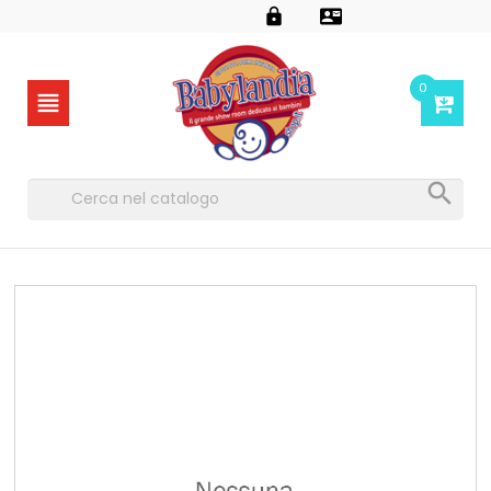


0

