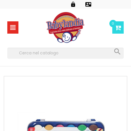


0

