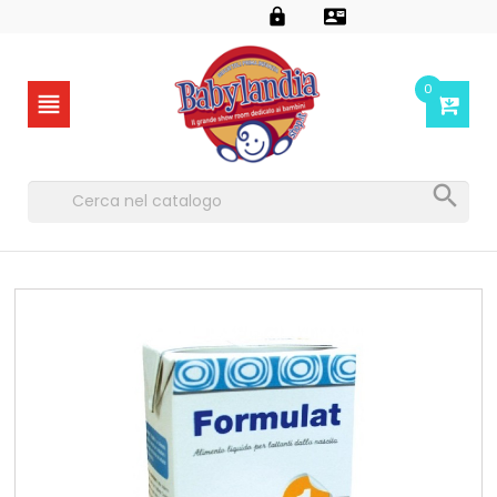


0

