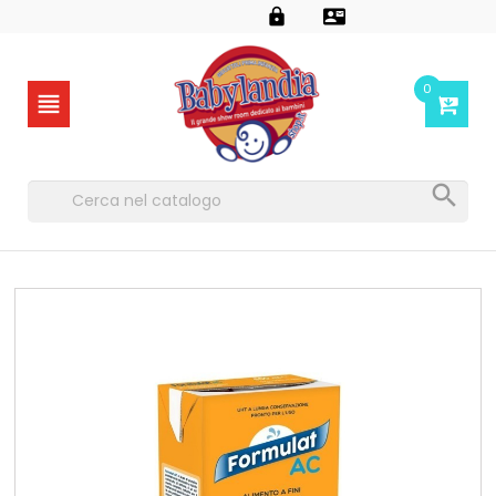


0

