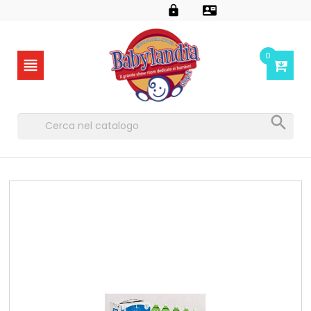


0

