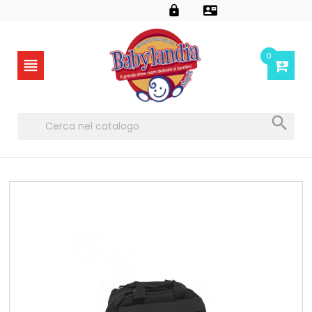


0

