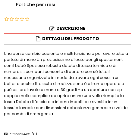
Politiche per i resi
DESCRIZIONE
DETTAGLI DEL PRODOTTO
Una borsa cambio capiente e multi funzionale per avere tutto a
portata di mano Un preziosissimo alleato per gli spostamenti
con il bebè Spaziosa robusta dotata di tasca termica e di
numerosi scomparti consente di portare con sé tutto il
necessario organizzato in modo da trovare ogni cosa in un
batter d occhio Il tessuto di realizzazione è a trama operata e
può essere lavato a mano a 30 gradi Ha un apertura con zip
doppia molto semplice da aprire anche una volta riempita la
tasca Dotata di fasciatoio interno imbottito e rivestito in un
tessuto lavabile con dimensioni abbastanza generose e valide
per cambi di emergenza
Commenti (0)
chat