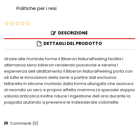
Politiche per i resi
DESCRIZIONE
DETTAGLI DEL PRODOTTO
Grazie alle morbide forme il Biberon NaturalFeeling facilita l
alternanza seno biberon rendendo piacevole e serena l
esperienza dell allattamento Il Biberon NaturalFeeling porta con
sé tutte le innovazioni della serie a partire dall esclusiva
tettarella in silicone morbido dalla forma allungata che assicura
al neonato un vero e proprio effetto mamma La speciale doppia
valvola anticolica inoltre riduce l ingestione dell aria durante la
poppata aiutando a prevenire le indesiderate colichette
Commenti (0)
chat