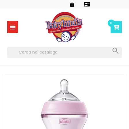


0

