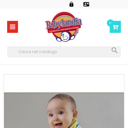


0

