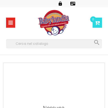


0

