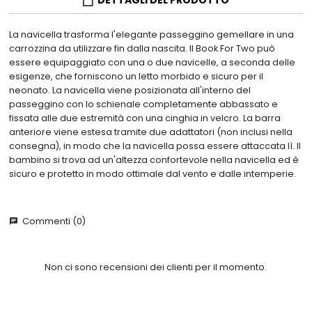
DETTAGLI DEL PRODOTTO
La navicella trasforma l'elegante passeggino gemellare in una
carrozzina da utilizzare fin dalla nascita. Il Book For Two può
essere equipaggiato con una o due navicelle, a seconda delle
esigenze, che forniscono un letto morbido e sicuro per il
neonato. La navicella viene posizionata all'interno del
passeggino con lo schienale completamente abbassato e
fissata alle due estremità con una cinghia in velcro. La barra
anteriore viene estesa tramite due adattatori (non inclusi nella
consegna), in modo che la navicella possa essere attaccata lì. Il
bambino si trova ad un'altezza confortevole nella navicella ed è
sicuro e protetto in modo ottimale dal vento e dalle intemperie.
Commenti (0)
chat
Non ci sono recensioni dei clienti per il momento.