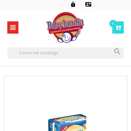


0

