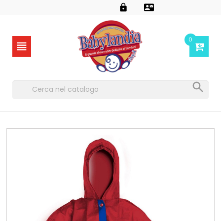


0

