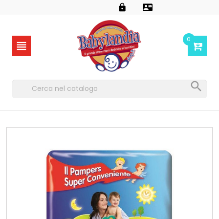


0

