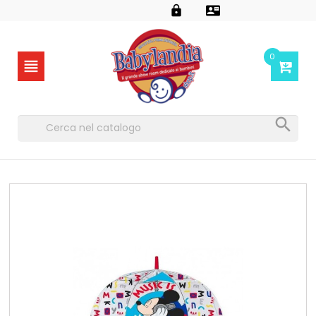


0

