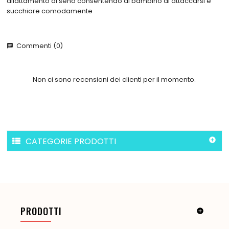
allattamento al seno consentendo al bambino di attaccarsi e
succhiare comodamente
Commenti (0)
chat
Non ci sono recensioni dei clienti per il momento.
CATEGORIE PRODOTTI

PRODOTTI
