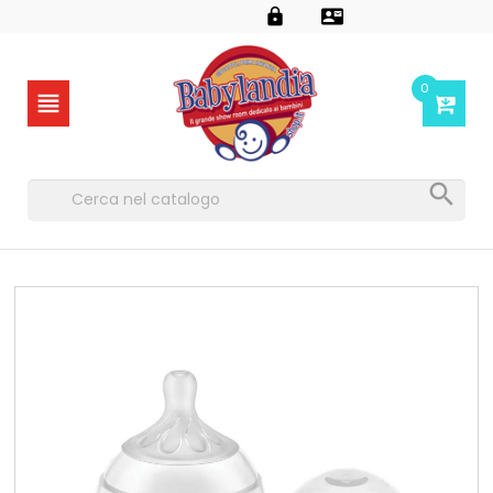


0

