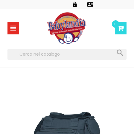


0

