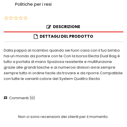
Politiche per i resi
DESCRIZIONE
DETTAGLI DEL PRODOTTO
Dalla pappa al ricambio quando sei fuori casa con il tuo bimbo
hai un mondo da portare con te Con la borsa Electa Dual Bag è
tutto a portata di mano Spaziosa resistente e multifunzione
grazie alle grandi tasche e ai numerosi divisori avrai sempre
sempre tutto in ordine facile da trovare e da riporre Compatibile
con tutte le varianti colore del System Quattro Electa
Commenti (0)
chat
Non ci sono recensioni dei clienti per il momento.