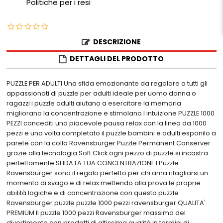
Politiche per i resi
DESCRIZIONE
DETTAGLI DEL PRODOTTO
PUZZLE PER ADULTI Una sfida emozionante da regalare a tutti gli
appassionati di puzzle per adulti ideale per uomo donna o
ragazzi i puzzle adulti aiutano a esercitare la memoria
migliorano la concentrazione e stimolano l intuizione PUZZLE 1000
PEZZI concediti una piacevole pausa relax con la linea da 1000
pezzi e una volta completato il puzzle bambini e adulti esponilo a
parete con la colla Ravensburger Puzzle Permanent Conserver
grazie alla tecnologia Soft Click ogni pezzo di puzzle si incastra
perfettamente SFIDA LA TUA CONCENTRAZIONE I Puzzle
Ravensburger sono il regalo perfetto per chi ama ritagliarsi un
momento di svago e di relax mettendo alla prova le proprie
abilità logiche e di concentrazione con questo puzzle
Ravensburger puzzle puzzle 1000 pezzi ravensburger QUALITA'
PREMIUM Il puzzle 1000 pezzi Ravensburger massimo del
divertimento con prodotti di altissima qualità in termini di