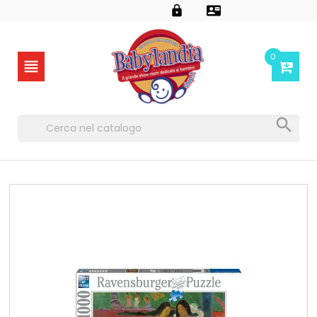


0

