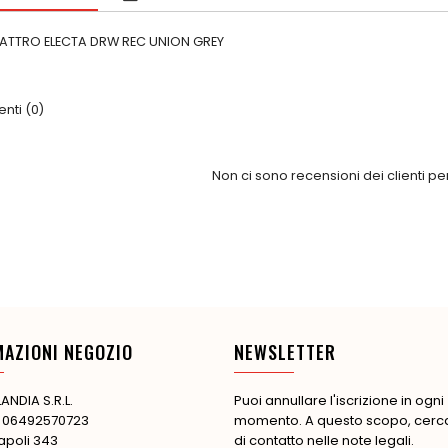
ATTRO ELECTA DRW REC UNION GREY
ti (0)
Non ci sono recensioni dei clienti p
MAZIONI NEGOZIO
NEWSLETTER
ANDIA S.R.L.
Puoi annullare l'iscrizione in ogni
: 06492570723
momento. A questo scopo, cerca 
apoli 343
di contatto nelle note legali.