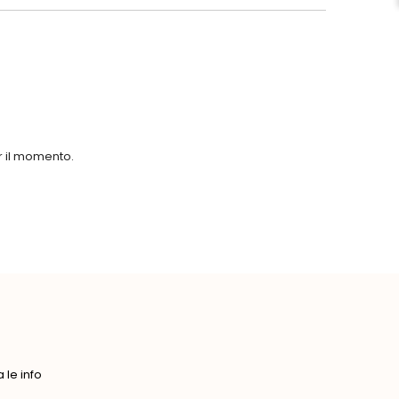
er il momento.
le info