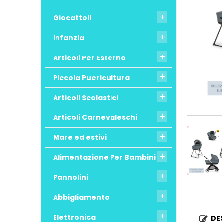
Giocattoli

Infanzia

Articoli Per Esterno

Piccola Puericultura

Articoli Scolastici

Articoli Carnevaleschi

Mare ed estivi

Alimentazione Per Bambini

Pannolini

Abbigliamento

Elettronica

DE