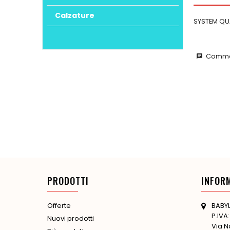
Calzature
SYSTEM QU
Commen
chat
PRODOTTI
INFOR
BABYL
Offerte
P.IVA
Nuovi prodotti
Via N