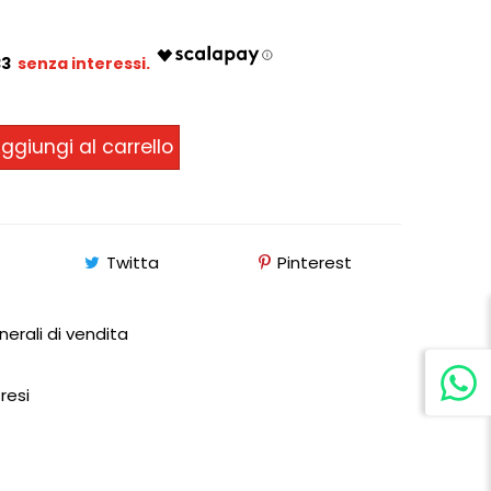
33
ggiungi al carrello
Twitta
Pinterest
nerali di vendita
 resi