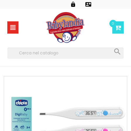


0

