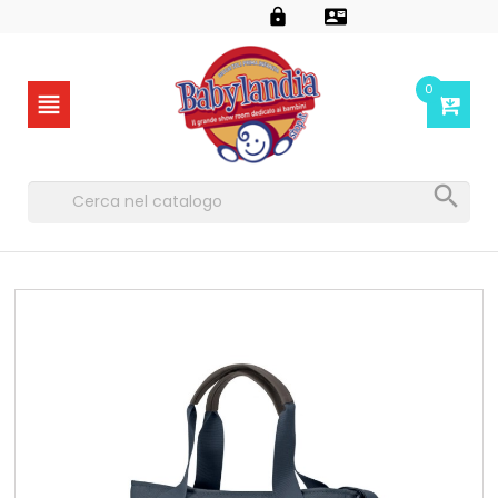


0

