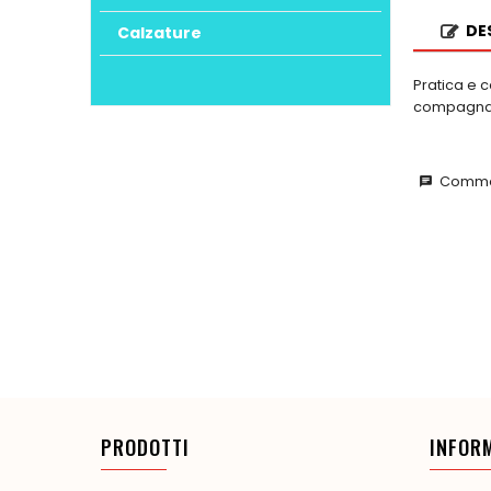
DE
Calzature
Pratica e 
compagna d
Commen
chat
PRODOTTI
INFOR