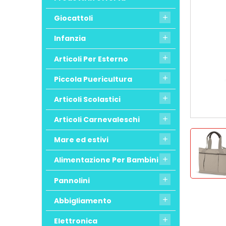
Giocattoli

Infanzia

Articoli Per Esterno

Piccola Puericultura

Articoli Scolastici

Articoli Carnevaleschi

Mare ed estivi

Alimentazione Per Bambini

Pannolini

Abbigliamento

Elettronica
