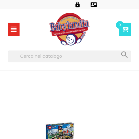


0

