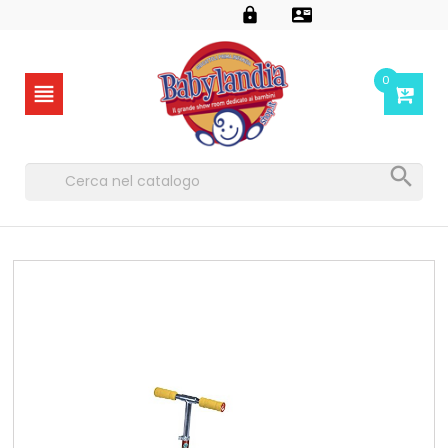


0

