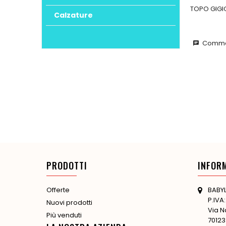
TOPO GIGI
Calzature
Commen
chat
PRODOTTI
INFOR
BABYL
Offerte
P.IVA
Nuovi prodotti
Via N
Più venduti
70123