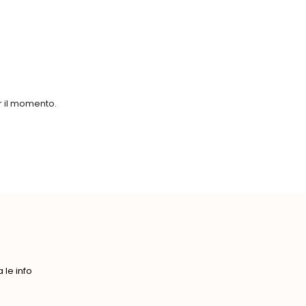
er il momento.
le info