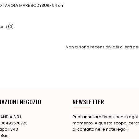
O TAVOLA MARE BODYSURF 94 cm
ti (0)
Non ci sono recensioni dei clienti p
MAZIONI NEGOZIO
NEWSLETTER
ANDIA S.R.L.
Puoi annullare l'iscrizione in ogni
: 06492570723
momento. A questo scopo, cerca 
apoli 343
di contatto nelle note legali.
 Bari