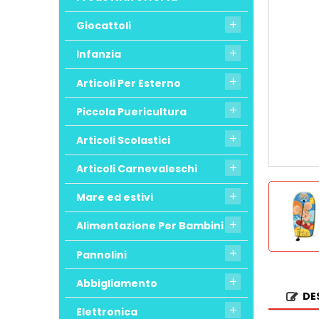
Giocattoli

Infanzia

Articoli Per Esterno

Piccola Puericultura

Articoli Scolastici

Articoli Carnevaleschi

Mare ed estivi

Alimentazione Per Bambini

Pannolini

Abbigliamento

DE
Elettronica
