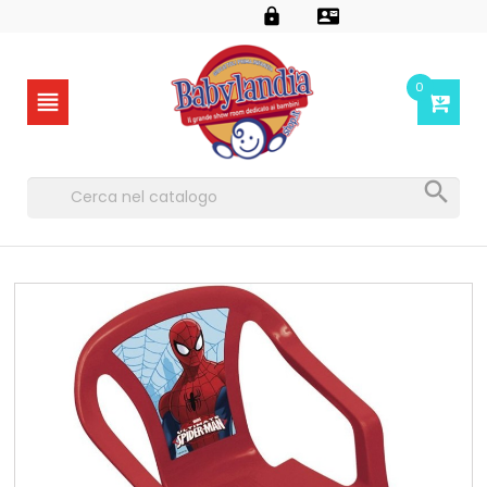


0

